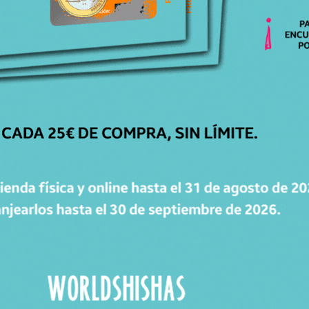
CATÁLOGO
Cachimbas
Cazoletas
Mangueras
Accesorios
Carbones
WorldPacks
Chollos
WORLDPOINTS