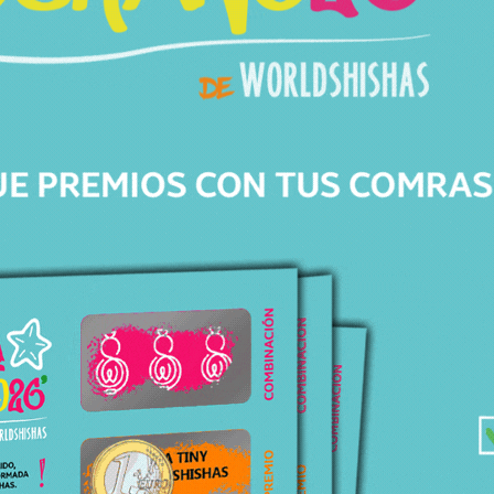
Av. de Barberà, 306
08203 Sabadell Barcelona
+34 643 82 04 46
info@worldshishas.com
Lunes a sábado
(11:00-14:00h/17:00-21:00h)
Síguenos en: