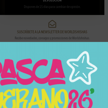
Dispones de 15 días para cambiar de opinión.
SUSCRÍBETE A LA NEWSLETTER DE WORLDSHISHAS
Recibe novedades, consejos y promociones de Worldshishas.
Nombre y apellidos
Correo electrónico
Suscribirme