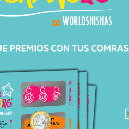
Av. de Barberà, 306
08203 Sabadell Barcelona
+34 643 82 04 46
info@worldshishas.com
Lunes a sábado
(11:00-14:00h/17:00-21:00h)
Síguenos en: