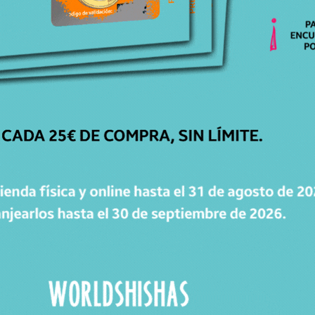
CATÁLOGO
Cachimbas
Cazoletas
Mangueras
Accesorios
Carbones
WorldPacks
Chollos
WORLDPOINTS