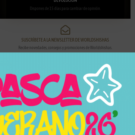
Dispones de 15 días para cambiar de opinión.
SUSCRÍBETE A LA NEWSLETTER DE WORLDSHISHAS
Recibe novedades, consejos y promociones de Worldshishas.
Nombre y apellidos
Correo electrónico
Suscribirme