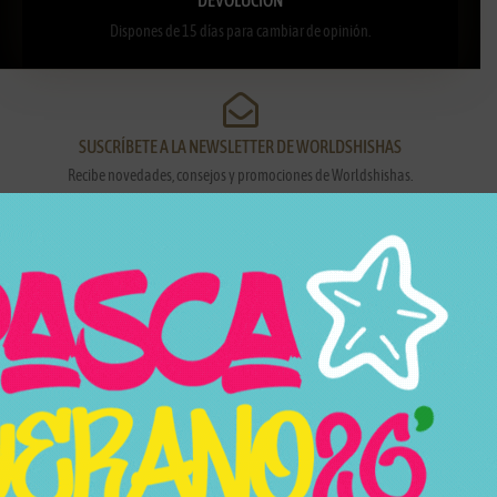
Dispones de 15 días para cambiar de opinión.
SUSCRÍBETE A LA NEWSLETTER DE WORLDSHISHAS
Recibe novedades, consejos y promociones de Worldshishas.
Nombre y apellidos
Correo electrónico
Suscribirme