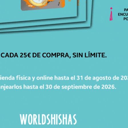
CATÁLOGO
Cachimbas
Cazoletas
Mangueras
Accesorios
Carbones
WorldPacks
Chollos
WORLDPOINTS