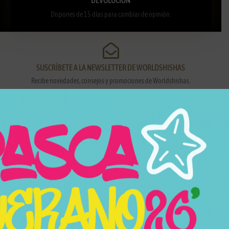
Dispones de 15 días para cambiar de opinión.
SUSCRÍBETE A LA NEWSLETTER DE WORLDSHISHAS
Recibe novedades, consejos y promociones de Worldshishas.
Nombre y apellidos
Correo electrónico
Suscribirme