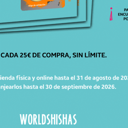
CATÁLOGO
Cachimbas
Cazoletas
Mangueras
Accesorios
Carbones
WorldPacks
Chollos
WORLDPOINTS