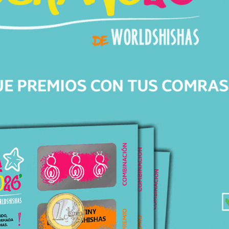
Av. de Barberà, 306
08203 Sabadell Barcelona
+34 643 82 04 46
info@worldshishas.com
Lunes a sábado
(11:00-14:00h/17:00-21:00h)
Síguenos en: