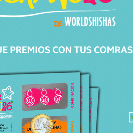
Av. de Barberà, 306
08203 Sabadell Barcelona
+34 643 82 04 46
info@worldshishas.com
Lunes a sábado
(11:00-14:00h/17:00-21:00h)
Síguenos en: