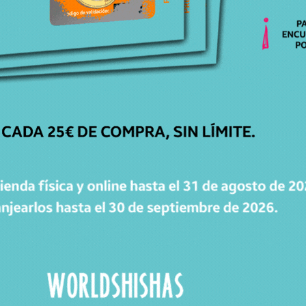
CATÁLOGO
Cachimbas
Cazoletas
Mangueras
Accesorios
Carbones
WorldPacks
Chollos
WORLDPOINTS