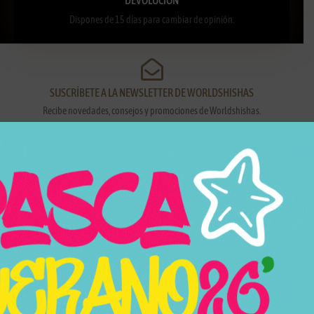
Dispones de 15 días para cambiar de opinión.
SUSCRÍBETE A LA NEWSLETTER DE WORLDSHISHAS
Recibe novedades, consejos y promociones de Worldshishas.
Nombre y apellidos
Correo electrónico
Suscribirme