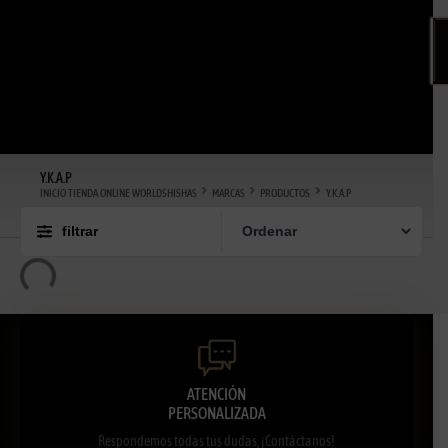
Y.K.A.P
INICIO TIENDA ONLINE WORLDSHISHAS
MARCAS
PRODUCTOS
Y.K.A.P
filtrar
ATENCIÓN
PERSONALIZADA
Respondemos todas tus dudas, ¡Contáctanos!