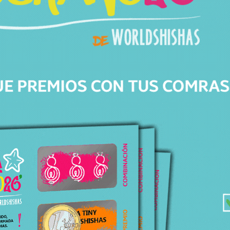
Av. de Barberà, 306
08203 Sabadell Barcelona
+34 643 82 04 46
info@worldshishas.com
Lunes a sábado
(11:00-14:00h/17:00-21:00h)
Síguenos en: