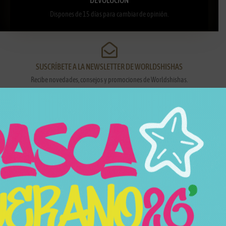
Dispones de 15 días para cambiar de opinión.
SUSCRÍBETE A LA NEWSLETTER DE WORLDSHISHAS
Recibe novedades, consejos y promociones de Worldshishas.
Nombre y apellidos
Correo electrónico
Suscribirme