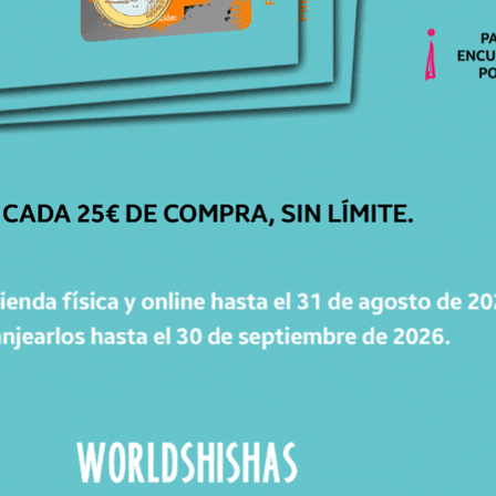
CATÁLOGO
Cachimbas
Cazoletas
Mangueras
Accesorios
Carbones
WorldPacks
Chollos
WORLDPOINTS