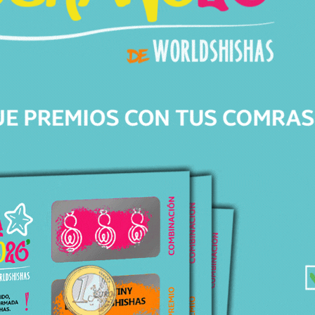
Av. de Barberà, 306
08203 Sabadell Barcelona
+34 643 82 04 46
info@worldshishas.com
Lunes a sábado
(11:00-14:00h/17:00-21:00h)
Síguenos en: