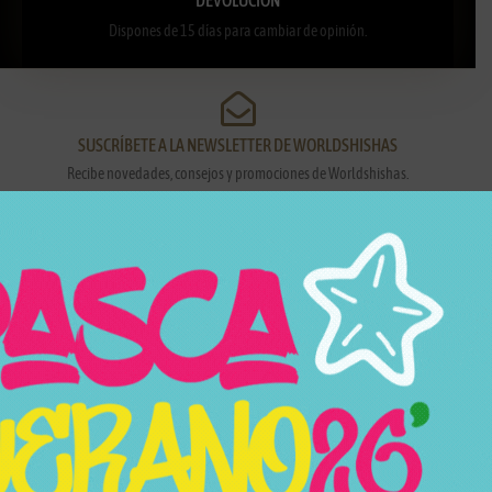
Dispones de 15 días para cambiar de opinión.
SUSCRÍBETE A LA NEWSLETTER DE WORLDSHISHAS
Recibe novedades, consejos y promociones de Worldshishas.
Nombre y apellidos
Correo electrónico
Suscribirme