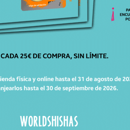
CATÁLOGO
Cachimbas
Cazoletas
Mangueras
Accesorios
Carbones
WorldPacks
Chollos
WORLDPOINTS