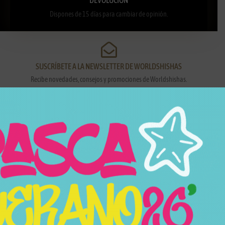
Dispones de 15 días para cambiar de opinión.
SUSCRÍBETE A LA NEWSLETTER DE WORLDSHISHAS
Recibe novedades, consejos y promociones de Worldshishas.
Nombre y apellidos
Correo electrónico
Suscribirme