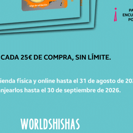
CATÁLOGO
Cachimbas
Cazoletas
Mangueras
Accesorios
Carbones
WorldPacks
Chollos
WORLDPOINTS