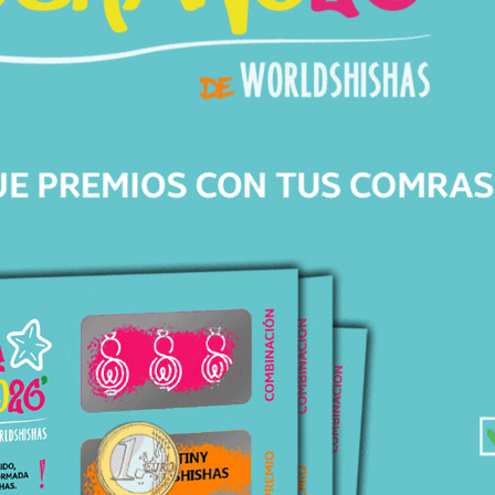
Av. de Barberà, 306
08203 Sabadell Barcelona
+34 643 82 04 46
info@worldshishas.com
Lunes a sábado
(11:00-14:00h/17:00-21:00h)
Síguenos en: