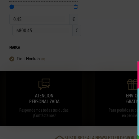
€
€
MARCA
First Hookah
(
0
)
ATENCIÓN
ENVÍO
PERSONALIZADA
GRATIS
Respondemos todas tus dudas,
Para pedidos super
¡Contáctanos!
en penínsu
SUSCRÍBETE A LA NEWSLETTER DE WORL