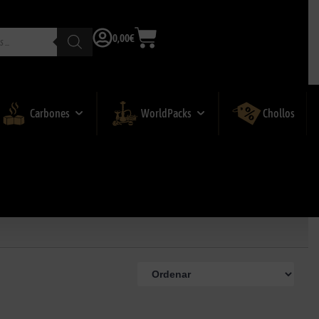
0,00
€
Carbones
WorldPacks
Chollos