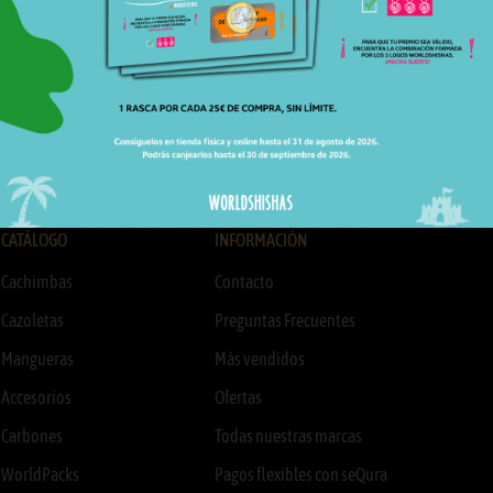
Worldshishas.
Suscribirme
CATÁLOGO
INFORMACIÓN
Cachimbas
Contacto
Cazoletas
Preguntas Frecuentes
Mangueras
Más vendidos
Accesorios
Ofertas
Carbones
Todas nuestras marcas
WorldPacks
Pagos flexibles con seQura