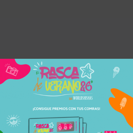
S
ENTREGA
EN 24H-48H
iores a 30€
Recibe tu pedido cómodamente
la.
en casa.
Nombre y apellidos
Correo el
DSHISHAS