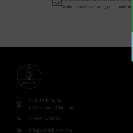
Recibe novedades, consejos y promociones de 
Av. de Barberà, 306
08203 Sabadell Barcelona
+34 643 82 04 46
info@worldshishas.com