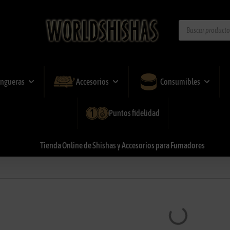
ngueras
Accesorios
Consumibles
Puntos fidelidad
Tienda
Online
de
Shishas
y
Accesorios
para
Fumadores