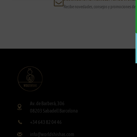
Recibe novedades, consejos y promociones de 
Av. de Barberà, 306
08203 Sabadell Barcelona
+34 643 82 04 46
info@worldshishas.com