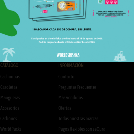
Worldshishas.
Suscribirme
CATÁLOGO
INFORMACIÓN
Cachimbas
Contacto
Cazoletas
Preguntas Frecuentes
Mangueras
Más vendidos
Accesorios
Ofertas
Carbones
Todas nuestras marcas
WorldPacks
Pagos flexibles con seQura