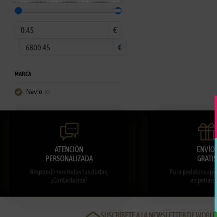
€
€
MARCA
Nevio
(
0
)
ATENCIÓN
ENVÍO
PERSONALIZADA
GRATIS
Respondemos todas tus dudas,
Para pedidos super
¡Contáctanos!
en penínsu
SUSCRÍBETE A LA NEWSLETTER DE WORL