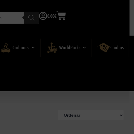
0,00
€
Carbones
WorldPacks
Chollos