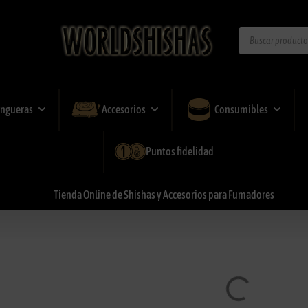
ngueras
Accesorios
Consumibles
Puntos fidelidad
Tienda
Online
de
Shishas
y
Accesorios
para
Fumadores