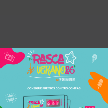
S
ENTREGA
EN 24H-48H
iores a 30€
Recibe tu pedido cómodamente
la.
en casa.
Nombre y apellidos
Correo el
DSHISHAS