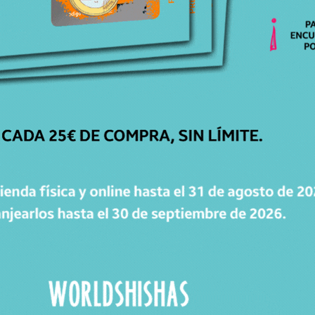
CATÁLOGO
Cachimbas
Cazoletas
Mangueras
Accesorios
Carbones
WorldPacks
Chollos
WORLDPOINTS