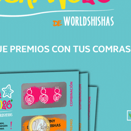
Av. de Barberà, 306
08203 Sabadell Barcelona
+34 643 82 04 46
info@worldshishas.com
Lunes a sábado
(11:00-14:00h/17:00-21:00h)
Síguenos en: