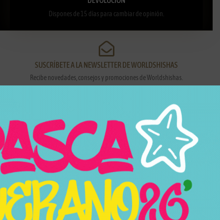
Dispones de 15 días para cambiar de opinión.
SUSCRÍBETE A LA NEWSLETTER DE WORLDSHISHAS
Recibe novedades, consejos y promociones de Worldshishas.
Nombre y apellidos
Correo electrónico
Suscribirme