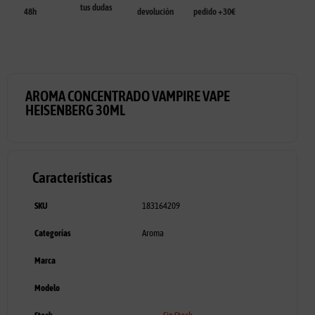
tus dudas
48h
devolución
pedido +30€
AROMA CONCENTRADO VAMPIRE VAPE
HEISENBERG 30ML
Características
SKU
183164209
Categorías
Aroma
Marca
Modelo