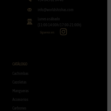
info@worldshishas.com
Lunes a sábado
(11:00-14:00h/17:00-21:00h)
Síguenos en:
CATÁLOGO
Cachimbas
Cazoletas
Mangueras
Accesorios
Carbones