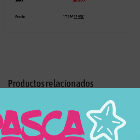
Stock
Sin Stock
Precio
17,95
€
15,95
€
Productos relacionados
Productos relacionados con AROMA CONCENTRADO VAMPIRE
VAPE HEISENBERG 30ML
Todos los productos