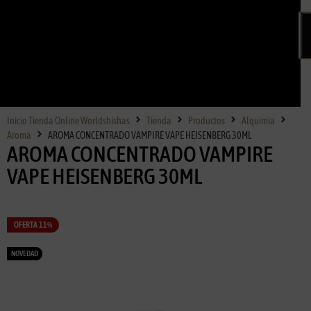
Inicio Tienda Online Worldshishas
Tienda
Productos
Alquimia
Aroma
AROMA CONCENTRADO VAMPIRE VAPE HEISENBERG 30ML
AROMA CONCENTRADO VAMPIRE
VAPE HEISENBERG 30ML
OFERTA 11%
NOVEDAD
NOVEDAD