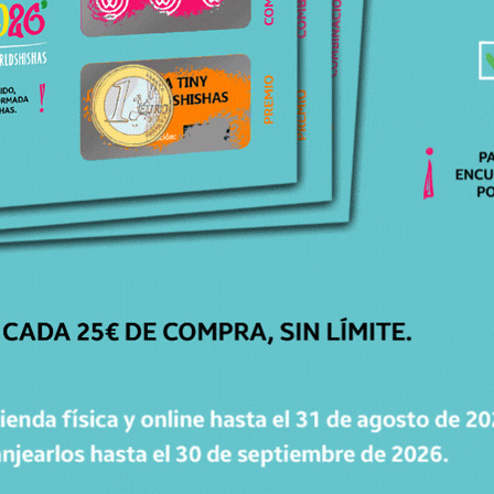
ENTREGA
EN 24H-48H
Recibe tu pedido cómodamente en casa.
GARANTÍA DE
DEVOLUCIÓN
Dispones de 15 días para cambiar de opinión.
SUSCRÍBETE A LA NEWSLETTER DE WORLDSHISHAS
Recibe novedades, consejos y promociones de Worldshishas.
Nombre y apellidos