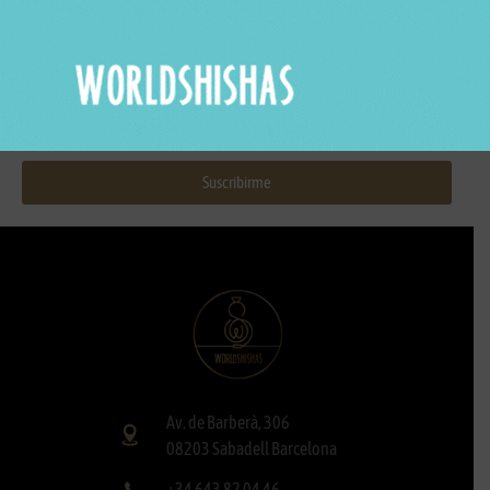
Correo electrónico
Suscribirme
Av. de Barberà, 306
08203 Sabadell Barcelona
+34 643 82 04 46