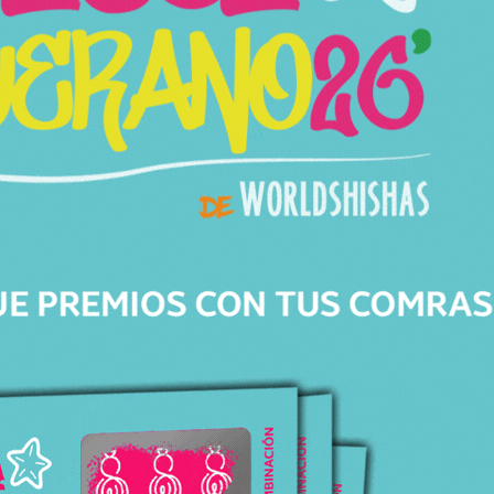
ATENCIÓN
PERSONALIZADA
Respondemos todas tus dudas, ¡Contáctanos!
ENVÍOS
GRATIS
Para pedidos superiores a 30€ en península.