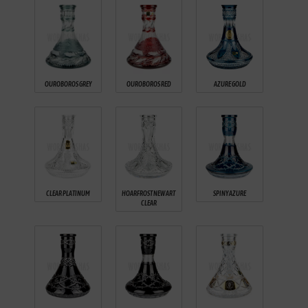
OUROBOROS GREY
OUROBOROS RED
AZURE GOLD
CLEAR PLATINUM
HOARFROST NEW ART
SPINY AZURE
CLEAR