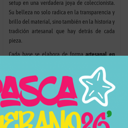
setup en una verdadera joya de coleccionista.
Su belleza no solo radica en la transparencia y
brillo del material, sino también en la historia y
tradición artesanal que hay detrás de cada
pieza.
Cada base se elabora de forma
artesanal en
Bohemia, República Checa
, utilizando la
técnica del
soplado a mano
, lo que garantiza un
acabado único e irrepetible en cada modelo. Su
composición contiene un
24% de PBO (óxido de
plomo)
, responsable del característico destello
y de la espectacular dispersión de la luz que
distingue al cristal de Bohemia. El resultado es