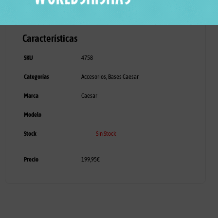
Características
SKU
4758
Categorías
Accesorios
,
Bases Caesar
Marca
Caesar
Modelo
Stock
Sin Stock
Precio
199,95
€