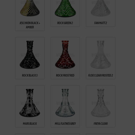
JESCHKEN BLACK +
FAN MATT 2
ROCK GREEN 2
AMBER
ROCK BLACK 3
ROCK FROST RED
FLOE CLEAR FROSTED 2
MARS BLACK
MILL FLATNES GREY
FREYA CLEAR