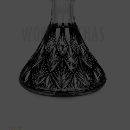




