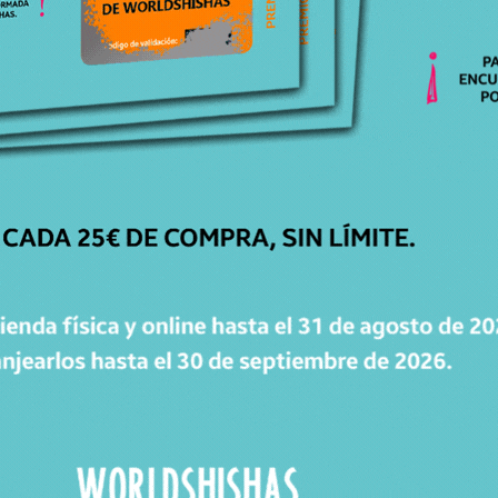
cachimba.
Para mantener el brillo y la pureza del cristal,
se recomienda
limpiar la base después de cada
uso
utilizando productos específicos para
cachimbas. Evita los cambios bruscos de
temperatura para conservar su integridad: usa
siempre
agua templada
, nunca muy caliente, y
asegúrate de secarla correctamente.
Con una base
Caesar Crystal Bohemiae
, tu
cachimba no solo destacará por su rendimiento,
sino también por su elegancia. Una auténtica
obra de arte que combina tradición, lujo y
funcionalidad en una sola pieza.