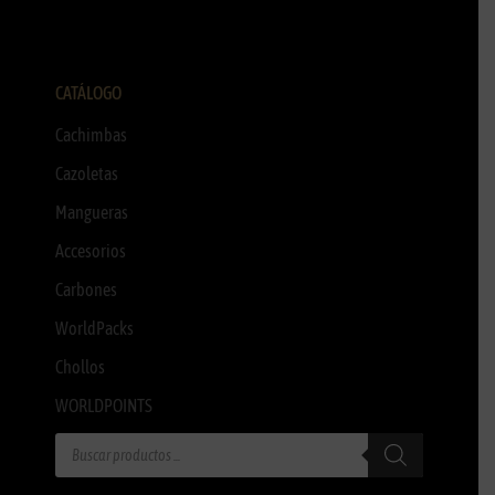
CATÁLOGO
Cachimbas
Cazoletas
Mangueras
Accesorios
Carbones
WorldPacks
Chollos
WORLDPOINTS