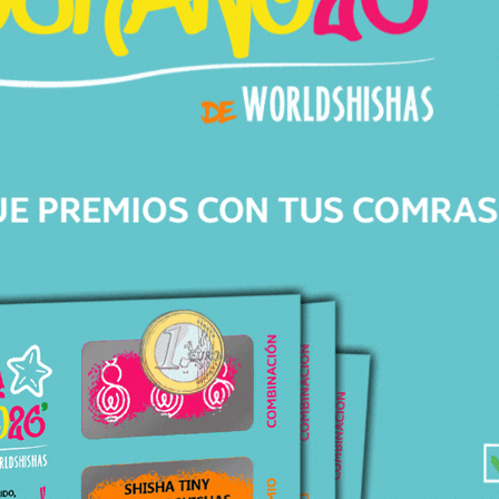
una base que combina resistencia, estética y un
brillo incomparable, perfecta para quienes
cuidan hasta el último detalle de su cachimba.
Estas bases incluyen su
certificado de
autenticidad
, lo que confirma su origen y
calidad premium, convirtiéndolas en piezas
exclusivas dentro del mundo de la shisha. Son
compatibles con la mayoría de cachimbas de
tamaño normal o grande
, que utilicen sistema
de
enganche tradicional por goma (a presión)
.
Gracias a su diseño equilibrado y su peso,
aportan una excelente estabilidad al conjunto,
realzando la presencia de cualquier modelo de