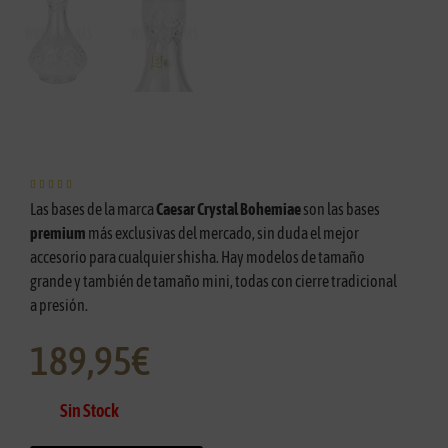





Las bases de la marca
Caesar Crystal Bohemiae
son las bases
premium
más exclusivas del mercado, sin duda el mejor
accesorio para cualquier shisha. Hay modelos de tamaño
grande y también de tamaño mini, todas con cierre tradicional
a presión.
189,95
€
Sin Stock