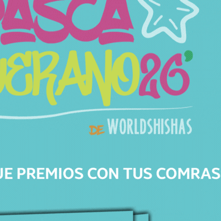
cachimbas. Evita los cambios bruscos de
temperatura para conservar su integridad: usa
siempre
agua templada
, nunca muy caliente, y
asegúrate de secarla correctamente.
Con una base
Caesar Crystal Bohemiae
, tu
cachimba no solo destacará por su rendimiento,
sino también por su elegancia. Una auténtica
obra de arte que combina tradición, lujo y
funcionalidad en una sola pieza.
Características
SKU
136237108