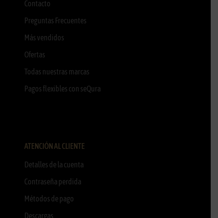
Contacto
Preguntas Frecuentes
Más vendidos
Ofertas
Todas nuestras marcas
Pagos flexibles con seQura
ATENCIÓN AL CLIENTE
Detalles de la cuenta
Contraseña perdida
Métodos de pago
Descargas