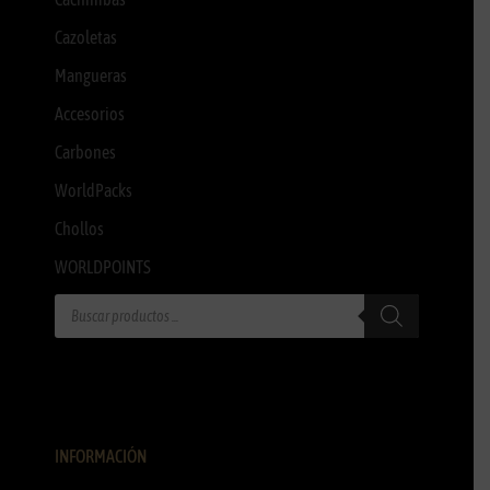
Cazoletas
Mangueras
Accesorios
Carbones
WorldPacks
Chollos
WORLDPOINTS
INFORMACIÓN