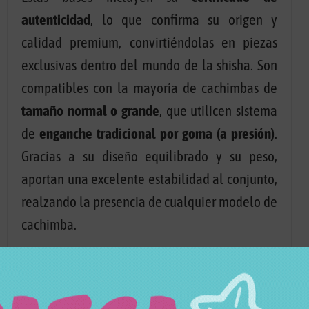
autenticidad
, lo que confirma su origen y
calidad premium, convirtiéndolas en piezas
exclusivas dentro del mundo de la shisha. Son
compatibles con la mayoría de cachimbas de
tamaño normal o grande
, que utilicen sistema
de
enganche tradicional por goma (a presión)
.
Gracias a su diseño equilibrado y su peso,
aportan una excelente estabilidad al conjunto,
realzando la presencia de cualquier modelo de
cachimba.
Para mantener el brillo y la pureza del cristal,
se recomienda
limpiar la base después de cada
uso
utilizando productos específicos para