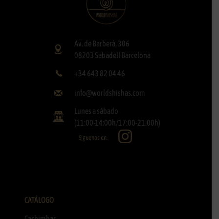
Av. de Barberà, 306
08203 Sabadell Barcelona
+34 643 82 04 46
info@worldshishas.com
Lunes a sábado
(11:00-14:00h/17:00-21:00h)
Síguenos en:
CATÁLOGO
Cachimbas