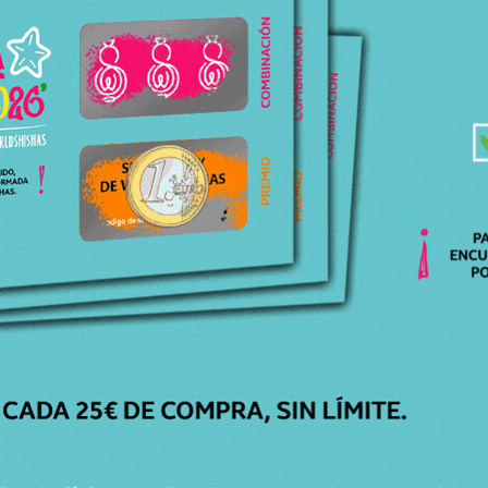
Categorías
Accesorios
,
Bases Caesar
Marca
Caesar
Modelo
Stock
Sin Stock
Precio
189,95
€
Productos relacionados
Productos relacionados con BASE BOHEMIA CAESAR