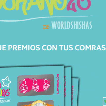
detalle.
Características
SKU
142807547
Categorías
Accesorios
,
Bases Caesar
Marca
Caesar
Modelo
Stock
Sin Stock
Precio
179,95
€