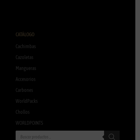
CATÁLOGO
Cachimbas
Cazoletas
Mangueras
Accesorios
Carbones
WorldPacks
Chollos
WORLDPOINTS