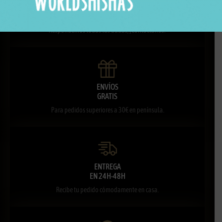
ATENCIÓN
PERSONALIZADA
Respondemos todas tus dudas, ¡Contáctanos!
ENVÍOS
GRATIS
Para pedidos superiores a 30€ en península.
ENTREGA
EN 24H-48H
Recibe tu pedido cómodamente en casa.