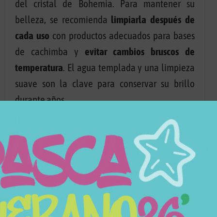
del cristal de Bohemia. Para mantener su
belleza, se recomienda
limpiarla después de
cada uso
con productos adecuados para bases
de cachimba y
evitar cambios bruscos de
temperatura
. El agua templada y una limpieza
suave son la clave para conservar su brillo
durante años.
Las
mini Caesar Crystal Bohemiae
son el
complemento ideal para quienes buscan
prestigio, estilo y funcionalidad
en un formato
más compacto. Piezas artesanales que elevan
la experiencia de la shisha a otro nivel, uniendo
tradición, elegancia y exclusividad en cada