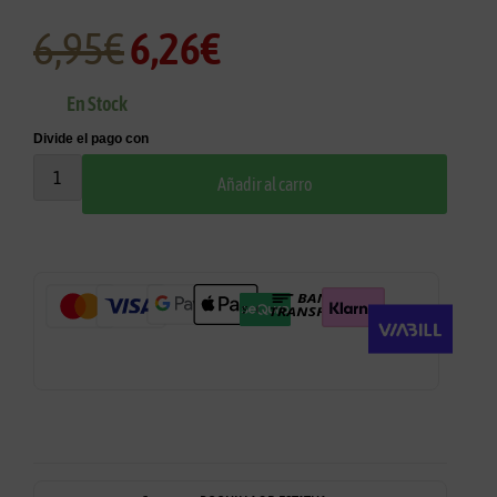
6,95
€
6,26
€
En Stock
Añadir al carro