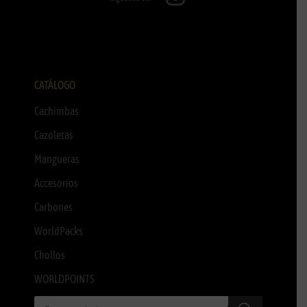
CATÁLOGO
Cachimbas
Cazoletas
Mangueras
Accesorios
Carbones
WorldPacks
Chollos
WORLDPOINTS