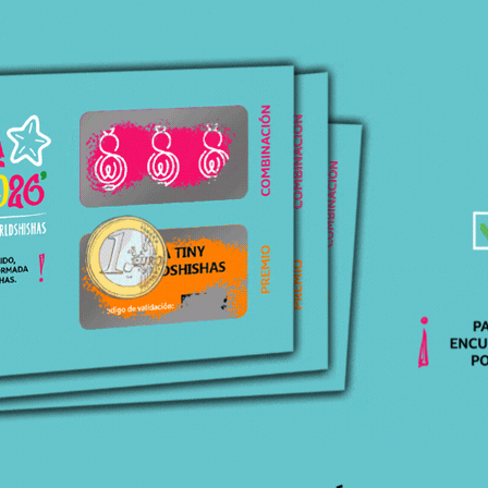
ATENCIÓN
PERSONALIZADA
Respondemos todas tus dudas, ¡Contáctanos!
ENVÍOS
GRATIS
Para pedidos superiores a 30€ en península.
ENTREGA
EN 24H-48H
Recibe tu pedido cómodamente en casa.