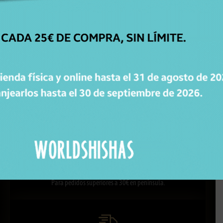
ATENCIÓN
PERSONALIZADA
Respondemos todas tus dudas, ¡Contáctanos!
ENVÍOS
GRATIS
Para pedidos superiores a 30€ en península.