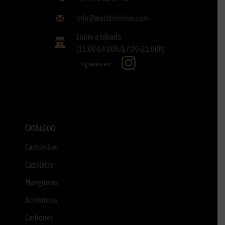
info@worldshishas.com
Lunes a sábado
(11:00-14:00h/17:00-21:00h)
Síguenos en:
CATÁLOGO
Cachimbas
Cazoletas
Mangueras
Accesorios
Carbones