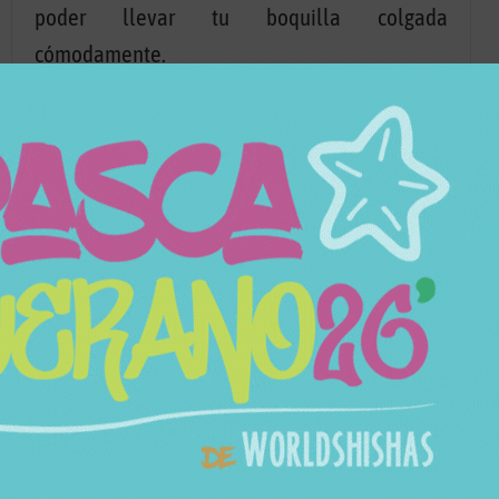
poder llevar tu boquilla colgada
cómodamente.
En Worldshishas disponemos de una amplia
variedad de colores
para que puedas combinar
tu boquilla Shi Carver Spring 2.0 como desees.
Características
SKU
150989613
Categorías
Accesorios
,
Boquillas
Marca
Shi Carver
Modelo