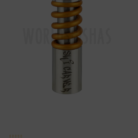




