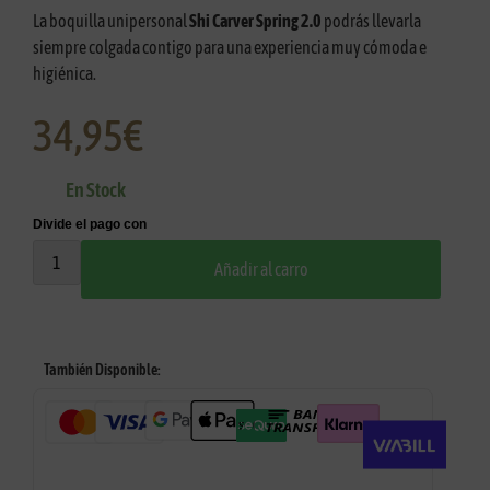
La boquilla unipersonal
Shi Carver Spring 2.0
podrás llevarla
siempre colgada contigo para una experiencia muy cómoda e
higiénica.
34,95
€
En Stock
Añadir al carro
También Disponible: