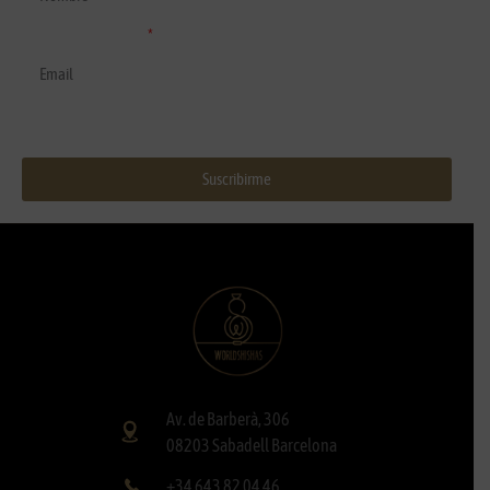
Correo electrónico
Suscribirme
Av. de Barberà, 306
08203 Sabadell Barcelona
+34 643 82 04 46