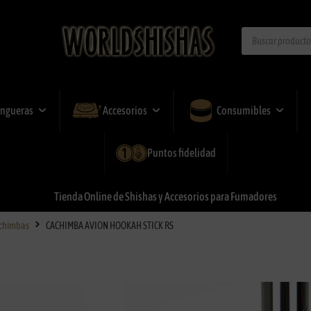
ngueras
Accesorios
Consumibles
Puntos fidelidad
Tienda
Online
de
Shishas
y
Accesorios
para
Fumadores
chimbas
CACHIMBA AVION HOOKAH STICK RS
CACHIMBA AVIO