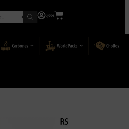
0,00
€
Carbones
WorldPacks
Chollos
N HOOKAH STICK RS