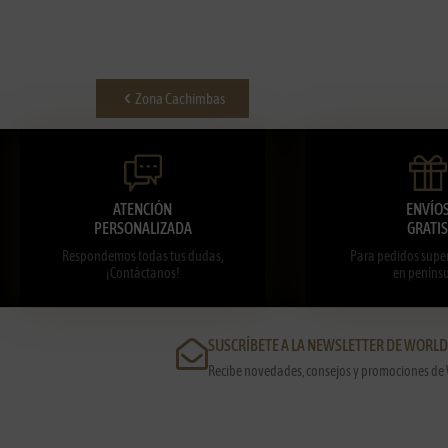
Zona Cachimbas
ATENCIÓN
ENVÍO
PERSONALIZADA
GRATIS
Respondemos todas tus dudas,
Para pedidos super
¡Contáctanos!
en penínsu
SUSCRÍBETE A LA NEWSLETTER DE WORL
Recibe novedades, consejos y promociones de 