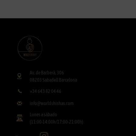
Av. de Barberà, 306
08203 Sabadell Barcelona
+34 643 82 04 46
info@worldshishas.com
Lunes a sábado
(11:00-14:00h/17:00-21:00h)