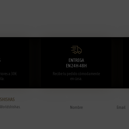
S
ENTREGA
EN 24H-48H
iores a 30€
Recibe tu pedido cómodamente
la.
en casa.
Nombre y apellidos
Correo el
DSHISHAS
Worldshishas.