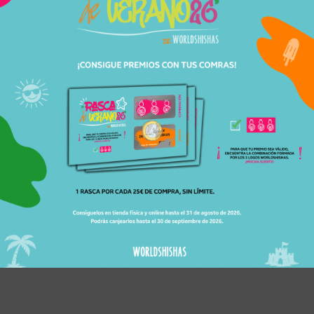
1984
Cachimbas
Avion
En Stock
149,95
€
CK RS