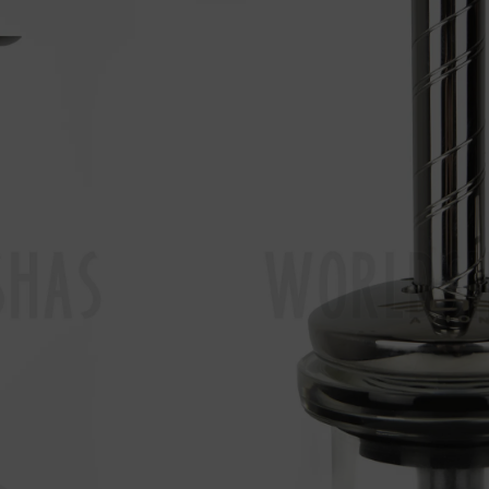





149,95
€
En Stock