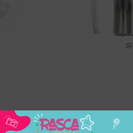
Respondemos 
Entrega en 24h a 48h
dudas
Comparte C