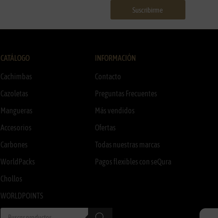
Suscribirme
CATÁLOGO
INFORMACIÓN
Cachimbas
Contacto
Cazoletas
Preguntas Frecuentes
Mangueras
Más vendidos
Accesorios
Ofertas
Carbones
Todas nuestras marcas
WorldPacks
Pagos flexibles con seQura
Chollos
WORLDPOINTS