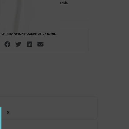
tus
15 días de devolución
Envíos gratis pedido
+30€
ACHIMBA AVION HOOKAH STICK RS en:
×