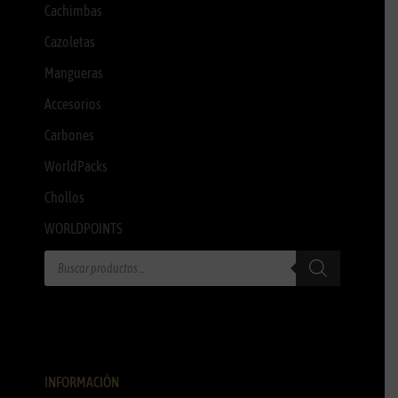
Cachimbas
Cazoletas
Mangueras
Accesorios
Carbones
WorldPacks
Chollos
WORLDPOINTS
INFORMACIÓN