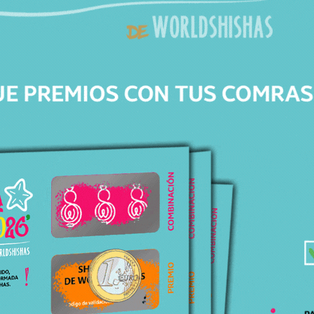
rendimiento excepcional.
Incluye:
Mástil con bola de resina decorativa
Plato
Manguera
Muelle de manguera
Conector de manguera
Boquilla
Juntas de goma para base y cazoleta
Base tallada (la de la fotografía)
Características