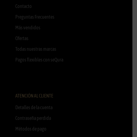
Contacto
Preguntas Frecuentes
Más vendidos
Ofertas
Todas nuestras marcas
Pagos flexibles con seQura
ATENCIÓN AL CLIENTE
Detalles de la cuenta
Contraseña perdida
Métodos de pago