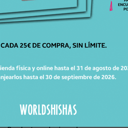
SKU
167494777
Categorías
Cachimbas
Marca
Modelo
Stock
Sin Stock
Precio
89,99
€