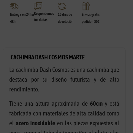
Respondemos
Entrega en 24h a
15 días de
Envíos gratis
tus dudas
48h
devolución
pedido +30€
CACHIMBA DASH COSMOS MARTE
La cachimba Dash Cosmos es una cachimba que
destaca por su diseño futurista y de alto
rendimiento.
Tiene una altura aproximada de
60cm
y está
fabricada con materiales de alta calidad como
el
acero inoxidable
en las piezas expuestas al
agua, como el tubo de inmersión, el plato y los