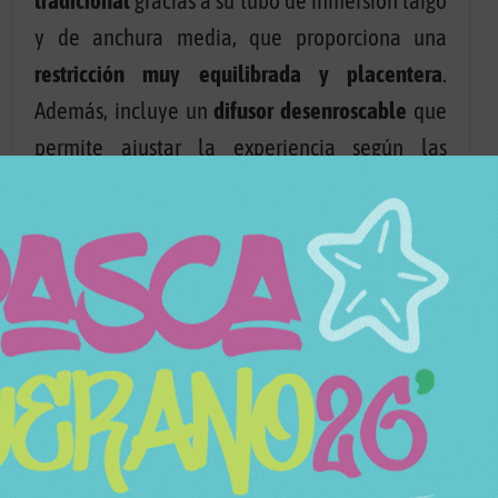
tradicional
gracias a su tubo de inmersión largo
y de anchura media, que proporciona una
restricción muy equilibrada y placentera
.
Además, incluye un
difusor desenroscable
que
permite ajustar la experiencia según las
preferencias del usuario. Con el difusor
colocado, la cachimba resulta muy silenciosa y
presenta una baja restricción, mientras que al
retirarlo se incrementa la sonoridad y se
intensifica la resistencia, aportando una
sensación más potente durante la fumada.
La cachimba Dash Cosmos es una elección ideal
para quienes buscan una cachimba de diseño
llamativo, materiales de calidad y un