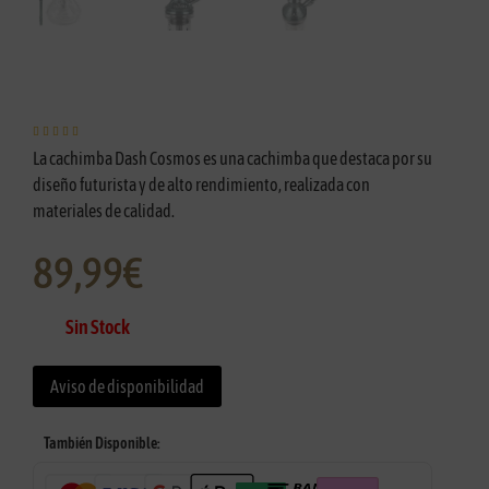





La cachimba Dash Cosmos es una cachimba que destaca por su
diseño futurista y de alto rendimiento, realizada con
materiales de calidad.
89,99
€
Sin Stock
Aviso de disponibilidad
También Disponible: