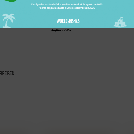
En Stock
49,95
€
42,46
€
FIRE RED