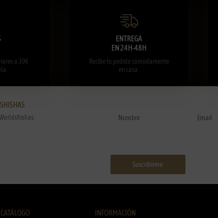
S
ENTREGA
EN 24H-48H
iores a 30€
Recibe tu pedido cómodamente
la.
en casa.
Nombre y apellidos
Correo el
DSHISHAS
Worldshishas.
Suscribirme
CATÁLOGO
INFORMACIÓN