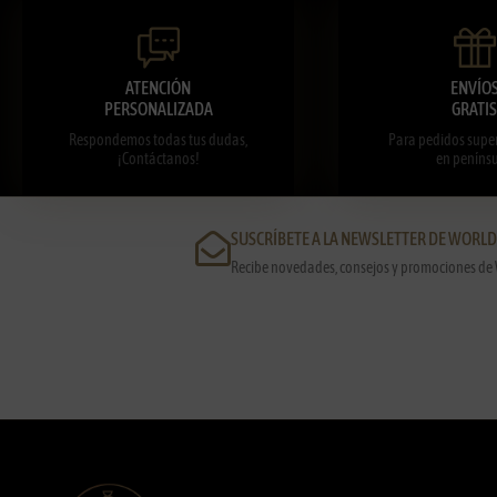
ATENCIÓN
ENVÍO
PERSONALIZADA
GRATIS
Respondemos todas tus dudas,
Para pedidos super
¡Contáctanos!
en penínsu
SUSCRÍBETE A LA NEWSLETTER DE WORL
Recibe novedades, consejos y promociones de 