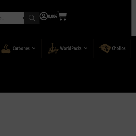
0,00
€
Carbones
WorldPacks
Chollos
 ELOX ECO BONFIRE RED