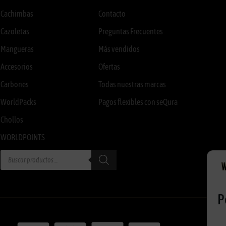
Cachimbas
Contacto
Cazoletas
Preguntas Frecuentes
Mangueras
Más vendidos
Accesorios
Ofertas
Carbones
Todas nuestras marcas
WorldPacks
Pagos flexibles con seQura
Chollos
WORLDPOINTS
P