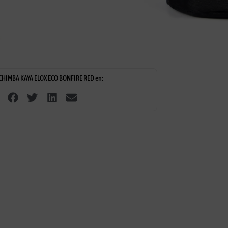
tus
15 días de devolución
Envíos gratis pedido
+30€
HIMBA KAYA ELOX ECO BONFIRE RED en: