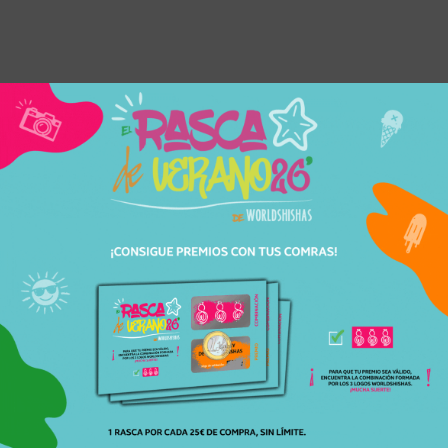
1885
Cachimbas
Kaya