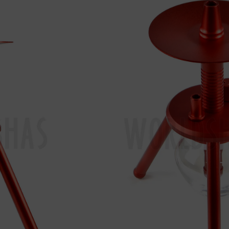





KAYA BONFIRE RED
49,95
€
42,4
En Stock