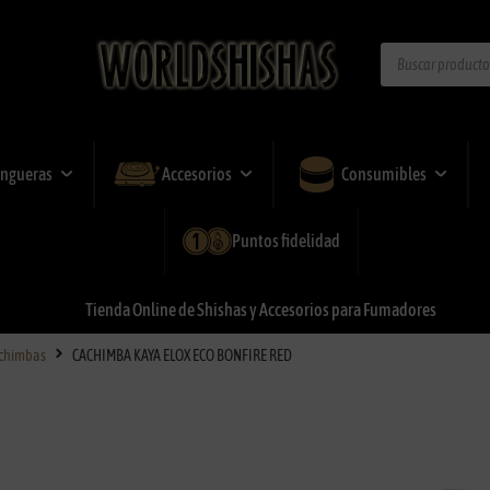
ngueras
Accesorios
Consumibles
Puntos fidelidad
Tienda
Online
de
Shishas
y
Accesorios
para
Fumadores
chimbas
CACHIMBA KAYA ELOX ECO BONFIRE RED
CACHIMBA KAYA