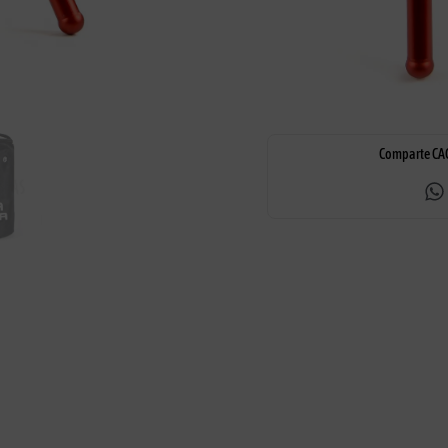
Respondemos 
Entrega en 24h a 48h
dudas
Comparte CAC