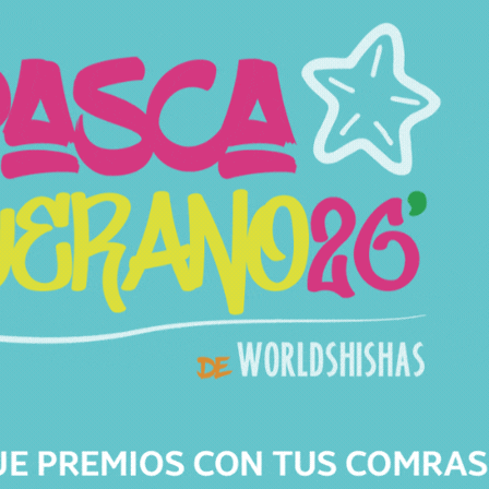
Productos relacionados
Productos relacionados con CACHIMBA MOZE VARITY LOUNGE
SILVER WAVY YELLOW
Todos los productos