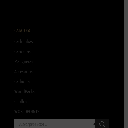
CATÁLOGO
Cachimbas
Cazoletas
Mangueras
Accesorios
Carbones
WorldPacks
Chollos
WORLDPOINTS