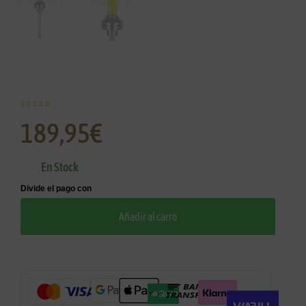





189,95
€
En Stock
Añadir al carro