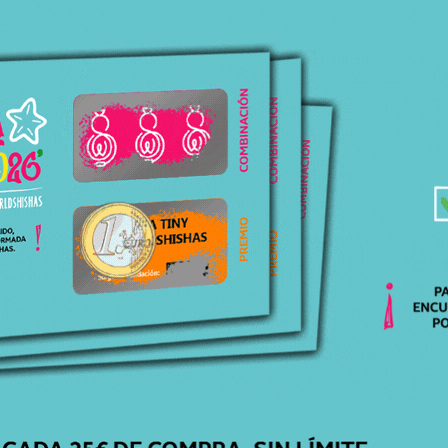
ATENCIÓN
PERSONALIZADA
Respondemos todas tus dudas, ¡Contáctanos!
ENVÍOS
GRATIS
Para pedidos superiores a 30€ en península.
ENTREGA
EN 24H-48H
Recibe tu pedido cómodamente en casa.