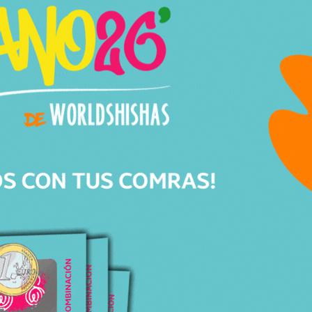
con un flujo de aire equilibrado que se adapta
tanto a sesiones relajadas como a un uso más
intensivo. Su construcción sólida y su interior de
acero inoxidable permiten disfrutar de una
fumada limpia y estable, con un sonido
reconocible que muchos aficionados asocian
directamente a la marca.
Ninguna cachimba de la marca incluye base, lo
que permite al usuario
personalizar por
completo su setup
. En
Worldshishas
recomendamos combinar el mástil con una
base de cristal de bohemia Caesar
, para que el
conjunto esté a la altura tanto en rendimiento