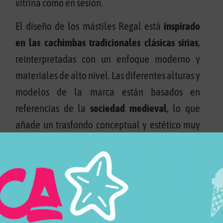
vitrina como en sesión.
El diseño de los mástiles Regal está
inspirado
en las cachimbas tradicionales clásicas sirias
,
reinterpretadas con un enfoque moderno y
materiales de alto nivel. Las diferentes alturas y
modelos de la marca están basados en
referencias de la
sociedad medieval
, lo que
añade un trasfondo conceptual y estético muy
particular, manteniendo siempre la elegancia
de las líneas clásicas combinada con acabados
contemporáneos.
A nivel de fumada, Regal es conocida por
ofrecer un
tiro suave, amplio y muy agradable
,