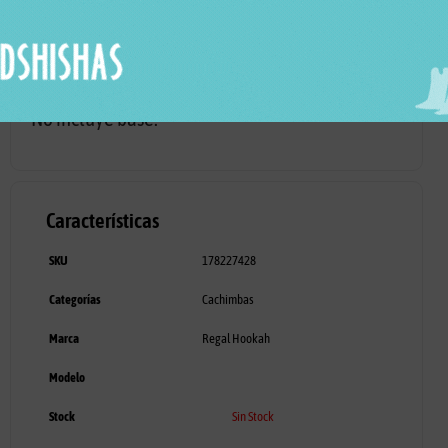
Incluye:
· Mástil Regal Bishop Metallic
· Plato plano Regal
No incluye base.
Características
SKU
178227428
Categorías
Cachimbas
Marca
Regal Hookah
Modelo
Stock
Sin Stock