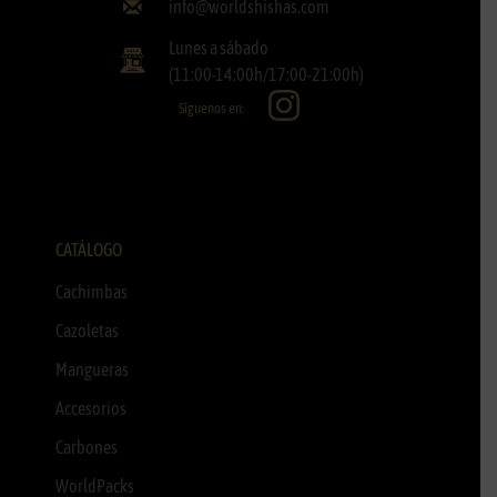
info@worldshishas.com
Lunes a sábado
(11:00-14:00h/17:00-21:00h)
Síguenos en:
CATÁLOGO
Cachimbas
Cazoletas
Mangueras
Accesorios
Carbones
WorldPacks