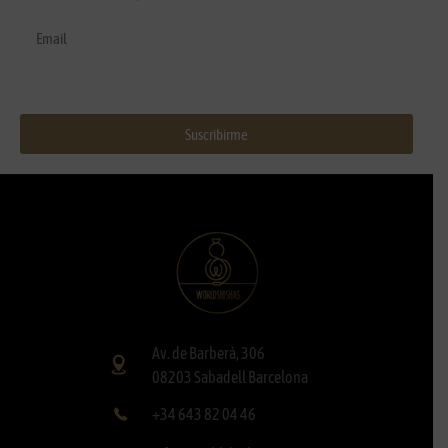
Correo electrónico
Suscribirme
Av. de Barberà, 306
08203 Sabadell Barcelona
+34 643 82 04 46