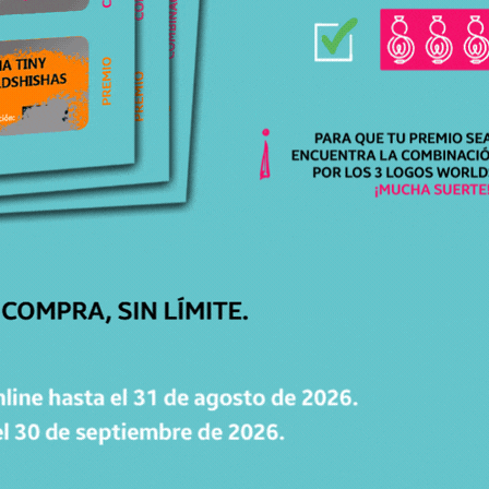
como en estética. Las bases de bohemia,
además de aportar presencia, encajan
perfectamente con la filosofía de calidad y
exclusividad que rodea a Regal.
Como detalle adicional, la marca ofrece la
posibilidad de añadir como accesorio extra su
plato exclusivo en forma de corona
, uno de los
platos más valorados por los aficionados a las
cachimbas de todo el mundo. Este plato, que se
puede adquirir por separado, aporta un toque
de elegancia único y convierte el setup en una
auténtica pieza de exposición, reforzando aún
más el carácter premium del conjunto.