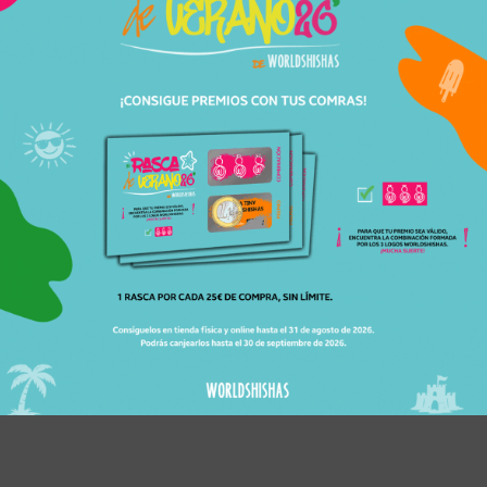
2068
Cachimbas
Tortuga
En Stock
99,95
€
89,95
€