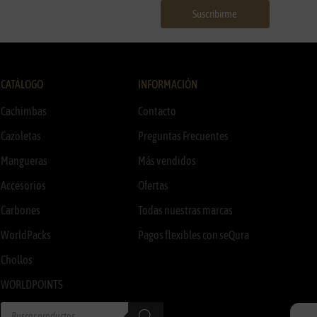
Suscribirme
CATÁLOGO
INFORMACIÓN
Cachimbas
Contacto
Cazoletas
Preguntas Frecuentes
Mangueras
Más vendidos
Accesorios
Ofertas
Carbones
Todas nuestras marcas
WorldPacks
Pagos flexibles con seQura
Chollos
WORLDPOINTS