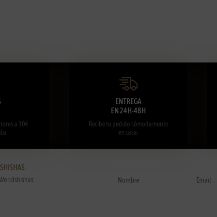
S
ENTREGA
EN 24H-48H
iores a 30€
Recibe tu pedido cómodamente
la.
en casa.
Nombre y apellidos
Correo el
DSHISHAS
Worldshishas.