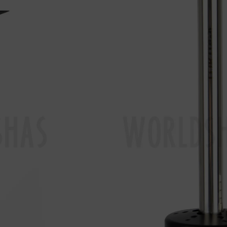





99,95
€
89,9
En Stock