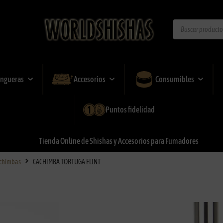
ngueras
Accesorios
Consumibles
Puntos fidelidad
Tienda
Online
de
Shishas
y
Accesorios
para
Fumadores
chimbas
CACHIMBA TORTUGA FLINT
CACHIMBA TOR