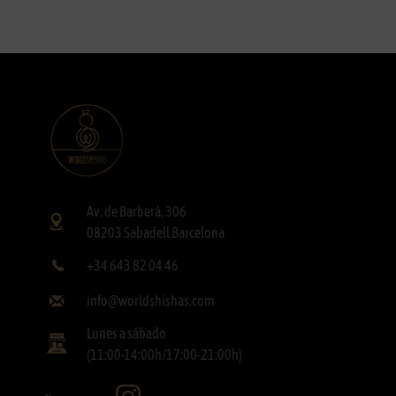
Av. de Barberà, 306
08203 Sabadell Barcelona
+34 643 82 04 46
info@worldshishas.com
Lunes a sábado
(11:00-14:00h/17:00-21:00h)