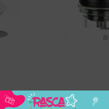
Respondemos 
Entrega en 24h a 48h
dudas
Compar