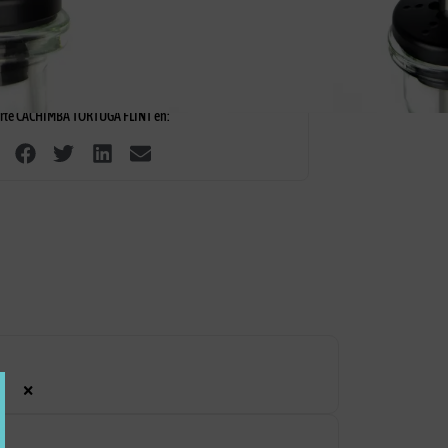
tus
15 días de devolución
Envíos gratis pedido
+30€
te CACHIMBA TORTUGA FLINT en:
×