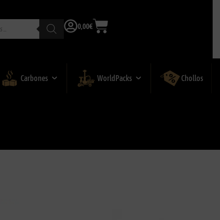
0,00
€
Carbones
WorldPacks
Chollos
TUGA FLINT