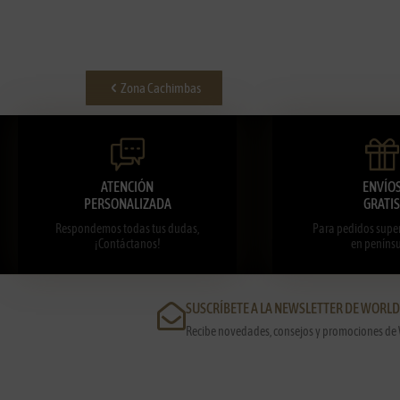
Zona Cachimbas
ATENCIÓN
ENVÍO
PERSONALIZADA
GRATIS
Respondemos todas tus dudas,
Para pedidos super
¡Contáctanos!
en penínsu
SUSCRÍBETE A LA NEWSLETTER DE WORL
Recibe novedades, consejos y promociones de 