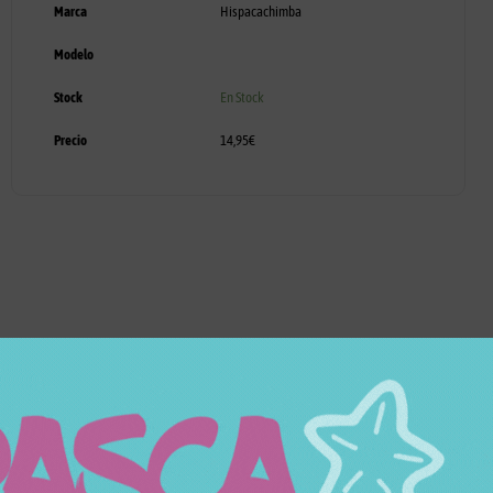
Marca
Hispacachimba
Modelo
Stock
En Stock
Precio
14,95
€
Productos relacionados
Productos relacionados con CAZOLETA HC PUG
Todos los productos