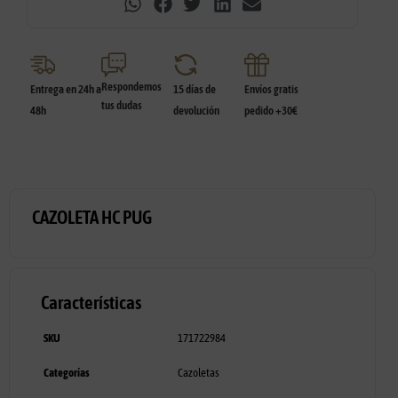
Respondemos
Entrega en 24h a
15 días de
Envíos gratis
tus dudas
48h
devolución
pedido +30€
CAZOLETA HC PUG
Características
SKU
171722984
Categorías
Cazoletas