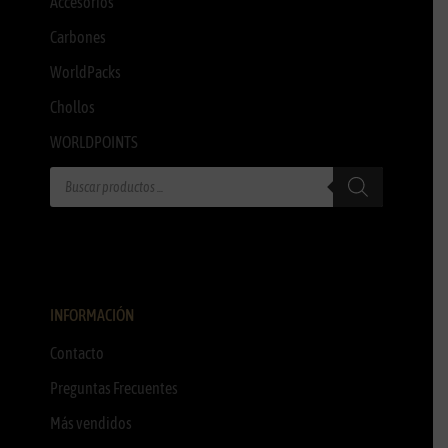
Accesorios
Carbones
WorldPacks
Chollos
WORLDPOINTS
INFORMACIÓN
Contacto
Preguntas Frecuentes
Más vendidos