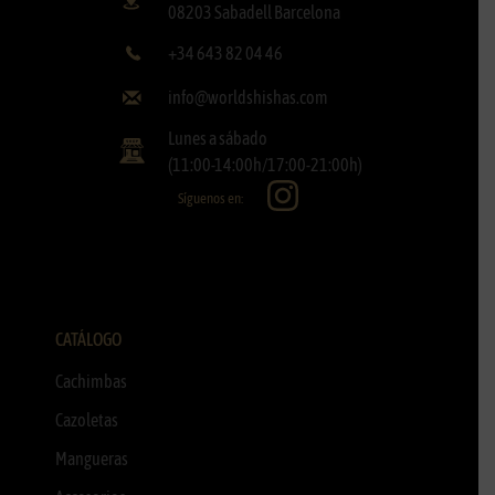
08203 Sabadell Barcelona
+34 643 82 04 46
info@worldshishas.com
Lunes a sábado
(11:00-14:00h/17:00-21:00h)
Síguenos en:
CATÁLOGO
Cachimbas
Cazoletas
Mangueras