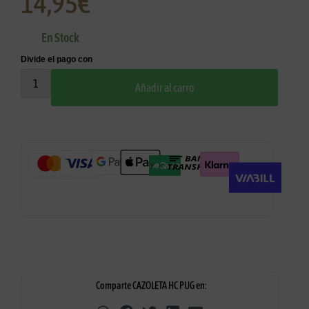
14,95
€
En Stock
Añadir al carro
Comparte CAZOLETA HC PUG en: