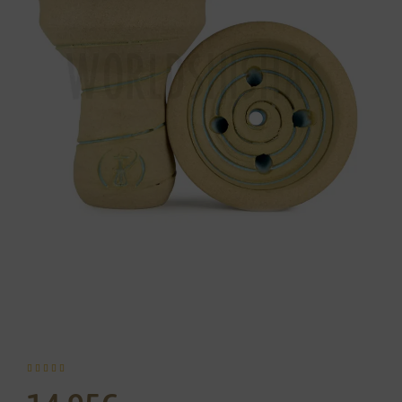




