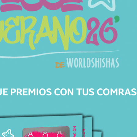
ATENCIÓN
PERSONALIZADA
Respondemos todas tus dudas, ¡Contáctanos!
ENVÍOS
GRATIS
Para pedidos superiores a 30€ en península.