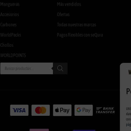
Mangueras
Más vendidos
Accesorios
Ofertas
Carbones
Todas nuestras marcas
WorldPacks
Pagos flexibles con seQura
Chollos
WORLDPOINTS
P
Uti
dat
con
pág