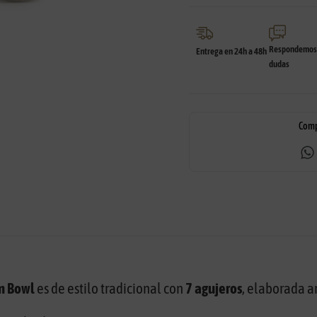
Respondemos 
Entrega en 24h a 48h
dudas
Comp
m Bowl
es de estilo tradicional con
7 agujeros
, elaborada a