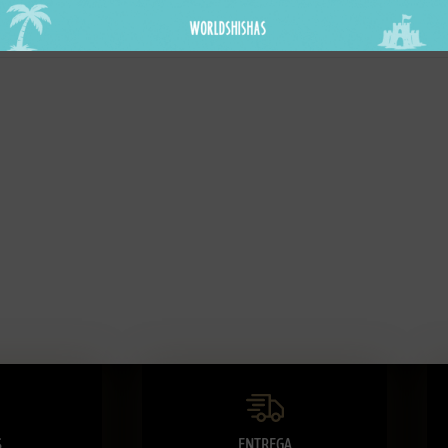
14,95
€
S
ENTREGA