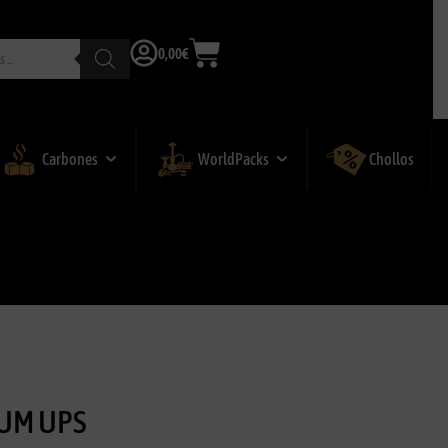
0,00
€
Carbones
WorldPacks
Chollos
IUM UPS