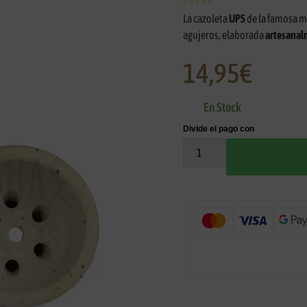





La cazoleta
UPS
de la famosa 
agujeros, elaborada
artesanal
14,95
€
En Stock