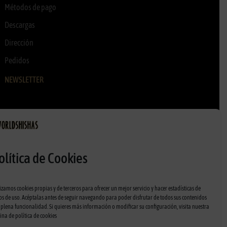
Métodos de pago
Descargas
Dirección
Pedidos
NEWSLETTER
olítica de Cookies
lizamos cookies propias y de terceros para ofrecer un mejor servicio y hacer estadísticas de
os de uso. Acéptalas antes de seguir navegando para poder disfrutar de todos sus contenidos
 plena funcionalidad. Si quieres más información o modificar su configuración, visita nuestra
Política de puntos
Política de privacidad
Política de cookies
ina de
política de cookies
Envíos y devoluciones
Condiciones de venta