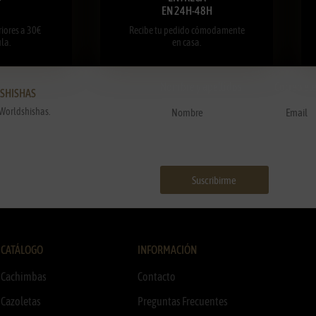
EN 24H-48H
iores a 30€
Recibe tu pedido cómodamente
la.
en casa.
Nombre y apellidos
Correo el
DSHISHAS
Worldshishas.
Suscribirme
CATÁLOGO
INFORMACIÓN
Cachimbas
Contacto
Cazoletas
Preguntas Frecuentes