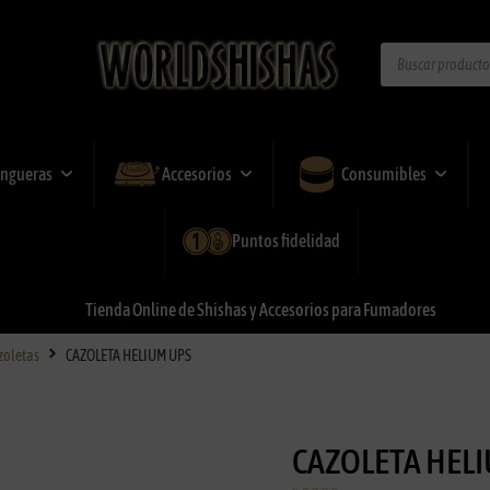
ngueras
Accesorios
Consumibles
Puntos fidelidad
Tienda
Online
de
Shishas
y
Accesorios
para
Fumadores
zoletas
CAZOLETA HELIUM UPS
CAZOLETA HEL