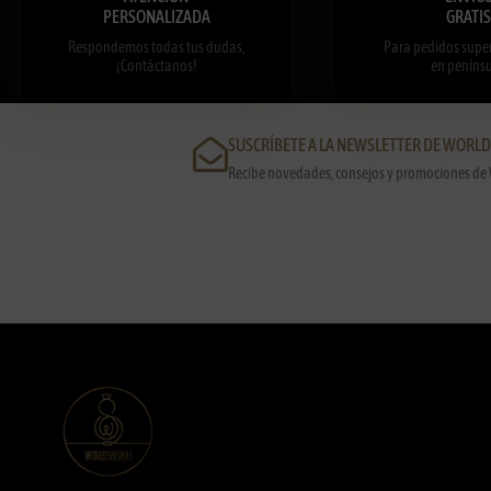
PERSONALIZADA
GRATIS
Respondemos todas tus dudas,
Para pedidos super
¡Contáctanos!
en penínsu
SUSCRÍBETE A LA NEWSLETTER DE WORL
Recibe novedades, consejos y promociones de 