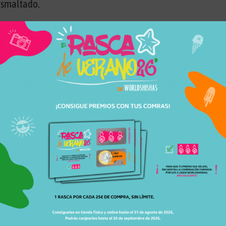
esmaltado.
peratura, garantizando fumadas optimas.
tabaco
, según el tipo de packeo que realicemos.
a usar con gestor de calor tipo
kaloud
(sin papel de plata).
130613305
Cazoletas
Helium
En Stock