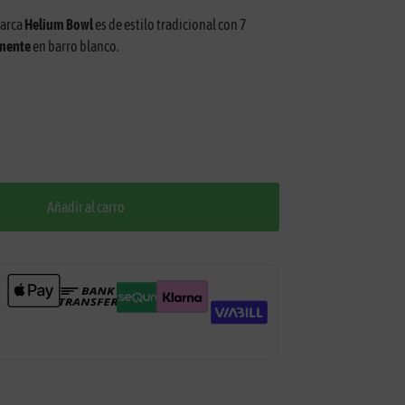
marca
Helium Bowl
es de estilo tradicional con 7
mente
en barro blanco.
Añadir al carro