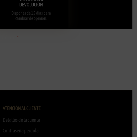
DEVOLUCIÓN
Dispones de 15 días para
cambiar de opinión.
ectrónico
ATENCIÓN AL CLIENTE
Detalles de la cuenta
Contraseña perdida