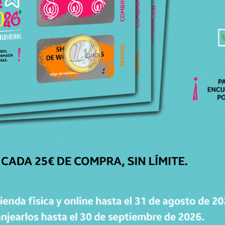
ATENCIÓN
PERSONALIZADA
Respondemos todas tus dudas, ¡Contáctanos!
ENVÍOS
GRATIS
Para pedidos superiores a 30€ en península.