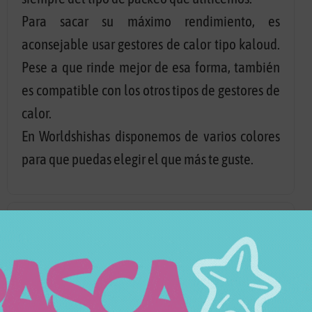
Para sacar su máximo rendimiento, es
aconsejable usar gestores de calor tipo kaloud.
Pese a que rinde mejor de esa forma, también
es compatible con los otros tipos de gestores de
calor.
En Worldshishas disponemos de varios colores
para que puedas elegir el que más te guste.
Características
SKU
1785
Categorías
Cazoletas
Marca
Moon