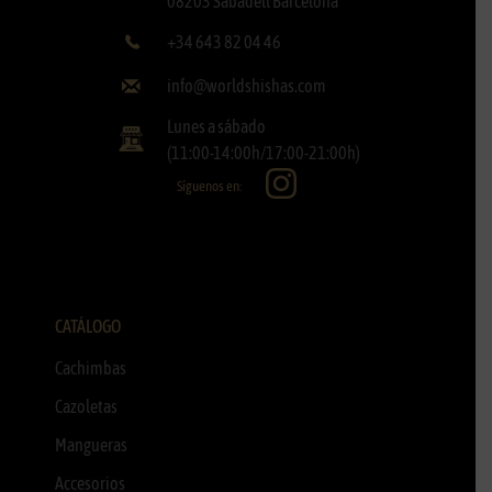
08203 Sabadell Barcelona
+34 643 82 04 46
info@worldshishas.com
Lunes a sábado
(11:00-14:00h/17:00-21:00h)
Síguenos en:
CATÁLOGO
Cachimbas
Cazoletas
Mangueras
Accesorios