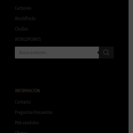
Carbones
WorldPacks
Chollos
WORLDPOINTS
INFORMACIÓN
Contacto
Preguntas Frecuentes
Más vendidos
Ofertas