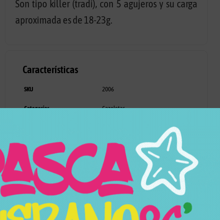
Son tipo killer (tradi), con 5 agujeros y su carga
aproximada es de 18-23g.
Características
SKU
2006
Categorías
Cazoletas
Marca
Oblako
Modelo
Stock
En Stock
Precio
34,95
€
26,95
€