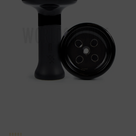




