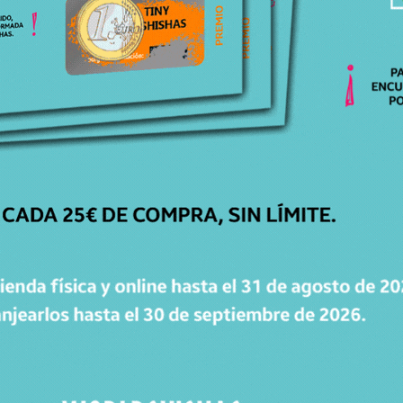
ATENCIÓN
PERSONALIZADA
Respondemos todas tus dudas, ¡Contáctanos!
ENVÍOS
GRATIS
Para pedidos superiores a 30€ en península.
ENTREGA
EN 24H-48H
Recibe tu pedido cómodamente en casa.