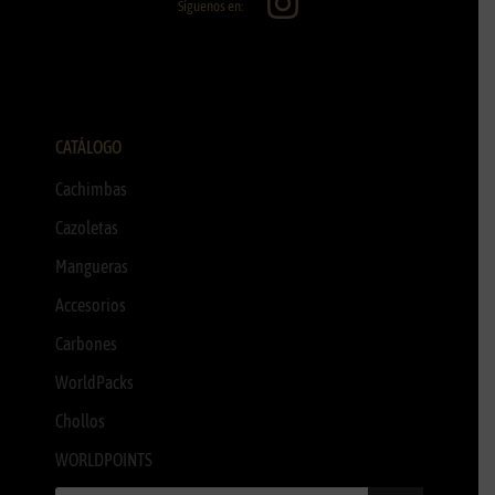
Síguenos en:
CATÁLOGO
Cachimbas
Cazoletas
Mangueras
Accesorios
Carbones
WorldPacks
Chollos
WORLDPOINTS