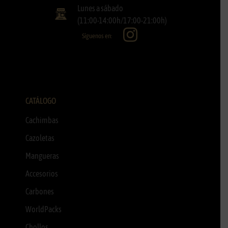
Lunes a sábado
(11:00-14:00h/17:00-21:00h)
Síguenos en:
CATÁLOGO
Cachimbas
Cazoletas
Mangueras
Accesorios
Carbones
WorldPacks
Chollos