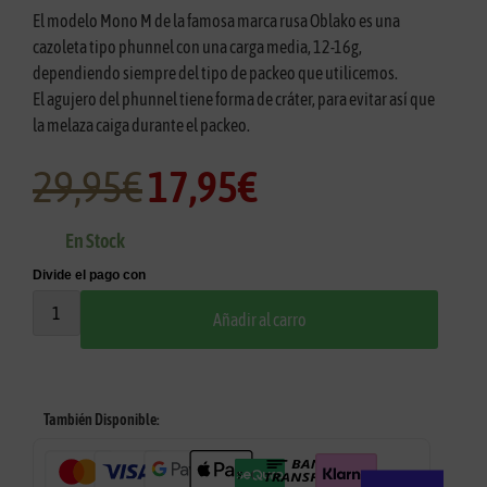
El modelo Mono M de la famosa marca rusa Oblako es una
cazoleta tipo phunnel con una carga media, 12-16g,
dependiendo siempre del tipo de packeo que utilicemos.
El agujero del phunnel tiene forma de cráter, para evitar así que
la melaza caiga durante el packeo.
29,95
€
17,95
€
En Stock
Añadir al carro
También Disponible: