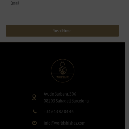
Suscribirme
Av. de Barberà, 306
08203 Sabadell Barcelona
+34 643 82 04 46
info@worldshishas.com