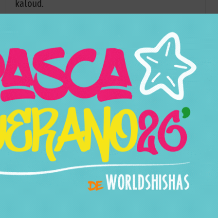
kaloud.
En Worldshishas disponemos de gran variedad
de colores para que puedas elegir el que más te
guste.
Características
SKU
1354
Categorías
Cazoletas
Marca
Oblako
Modelo
Stock
En Stock
Precio
29,95
€
17,95
€