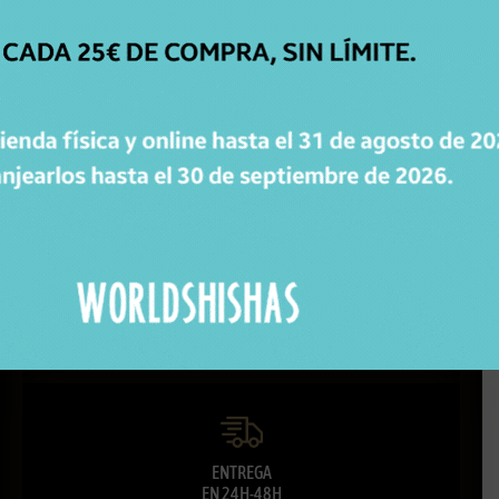
ATENCIÓN
PERSONALIZADA
Respondemos todas tus dudas, ¡Contáctanos!
ENVÍOS
GRATIS
Para pedidos superiores a 30€ en península.
ENTREGA
EN 24H-48H