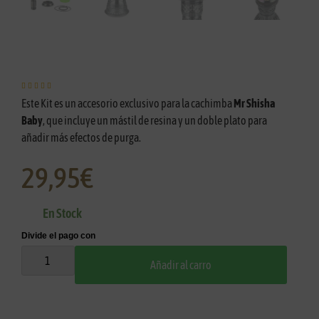





Este Kit es un accesorio exclusivo para la cachimba
Mr Shisha
Baby
, que incluye un mástil de resina y un doble plato para
añadir más efectos de purga.
29,95
€
En Stock
Añadir al carro