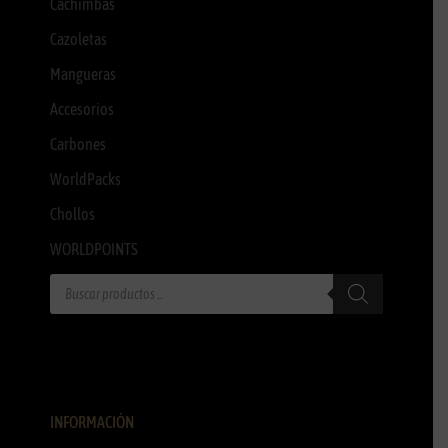
Cachimbas
Cazoletas
Mangueras
Accesorios
Carbones
WorldPacks
Chollos
WORLDPOINTS
INFORMACIÓN