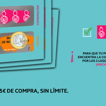
SKU
158673651
Categorías
Accesorios
,
Adaptadores
Marca
Mr Shisha
Modelo
Stock
En Stock
Precio
29,95
€
Productos relacionados