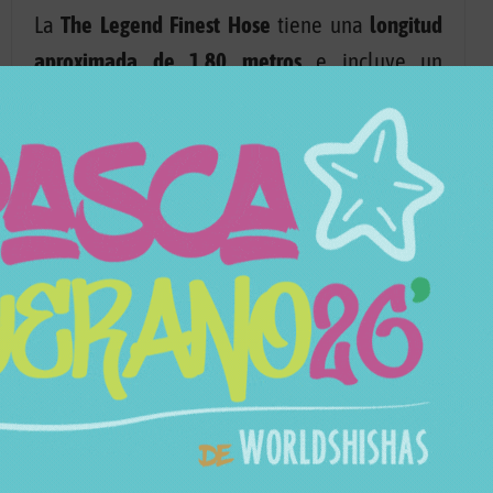
La
The Legend Finest Hose
tiene una
longitud
aproximada de 1,80 metros
e incluye un
conector a juego con el color de la manguera
,
completando un conjunto práctico y
equilibrado.
Características
SKU
192148085
Categorías
Mangueras
Marca
The legend
Modelo