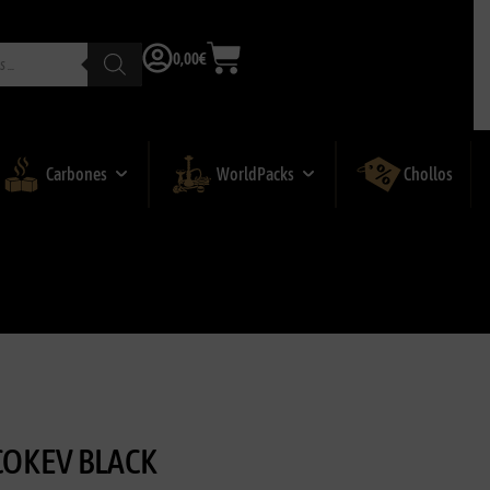
0,00
€
Carbones
WorldPacks
Chollos
COKEV BLACK