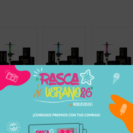
GREEN
BLUE
PINK
sorios necesarios para iniciarte en el mundo de las shishas