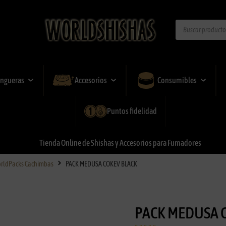
ngueras
Accesorios
Consumibles
Puntos fidelidad
Tienda
Online
de
Shishas
y
Accesorios
para
Fumadores
rldPacks Cachimbas
PACK MEDUSA COKEV BLACK
PACK MEDUSA 