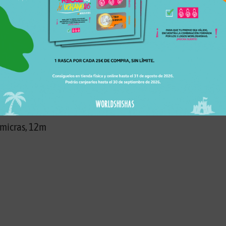
entemente será el de la foto, pero puede variar según disp
n disponibilidad)
 micras, 12m