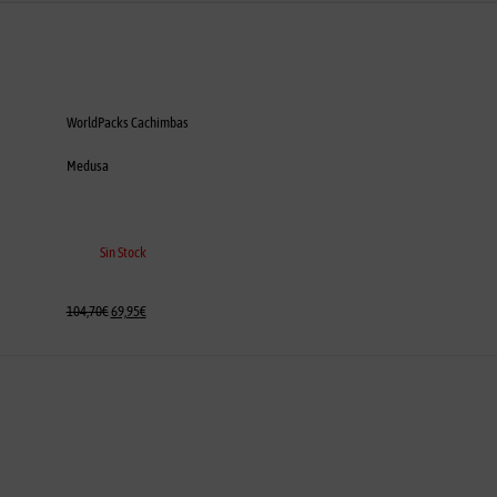
WorldPacks Cachimbas
Medusa
Sin Stock
104,70
€
69,95
€