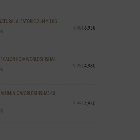
NATURAL ALEATORIO 26MM 1KG
7,95
€
6,95
€
ck
DE CALOR HOJA WORLDSHISHAS
9,95
€
4,98
€
ck
 ALUMINIO WORLDSHISHAS 40
5,95
€
4,95
€
ck