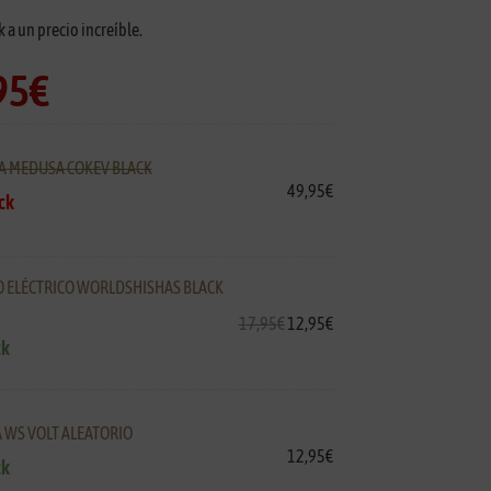
a un precio increíble.
95
€
A MEDUSA COKEV BLACK
49,95
€
ck
 ELÉCTRICO WORLDSHISHAS BLACK
17,95
€
12,95
€
ck
 WS VOLT ALEATORIO
12,95
€
ck