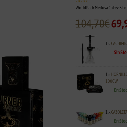





WorldPack Medusa Cokev Black 
104,70
€
69,
1 ×
CACHIMB
Sin Sto
1 ×
HORNILLO
1000W
En Sto
1 ×
CAZOLETA
En Sto