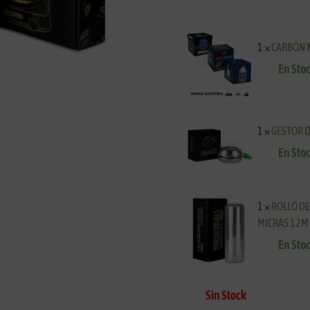
1 ×
CARBÓN 
En Sto
1 ×
GESTOR 
En Sto
1 ×
ROLLO DE
MICRAS 12M
En Sto
Sin Stock