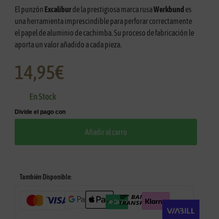
El punzón
Excalibur
de la prestigiosa marca rusa
Werkbund
es
una herramienta imprescindible para perforar correctamente
el papel de aluminio de cachimba. Su proceso de fabricación le
aporta un valor añadido a cada pieza.
14,95
€
En Stock
Añadir al carro
También Disponible: