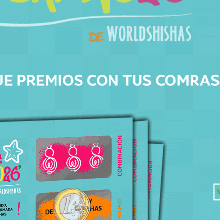
Características
SKU
144614394
Categorías
Accesorios
,
Tenedores y punzones
Marca
Werkbund
Modelo
Stock
En Stock
Precio
14,95
€