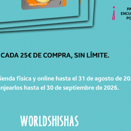
Productos relacionados
Productos relacionados con PUNZÓN WERKBUND EXCALIBUR
TRANSFORMER
Todos los productos
ATENCIÓN
PERSONALIZADA
Respondemos todas tus dudas, ¡Contáctanos!