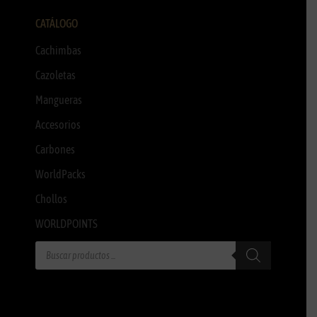
CATÁLOGO
Cachimbas
Cazoletas
Mangueras
Accesorios
Carbones
WorldPacks
Chollos
WORLDPOINTS