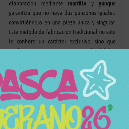
elaboración mediante
martillo
y
yunque
garantiza que no haya dos punzones iguales,
convirtiéndolo en una pieza única y singular.
Este método de fabricación tradicional no solo
le confiere un carácter exclusivo, sino que
también aporta una resistencia y durabilidad
excepcionales.
Con un diseño robusto y elegante, el punzón de
cachimba Werkbund es el complemento
perfecto para quienes aprecian la calidad y el
detalle en cada aspecto de su experiencia de
shisha.