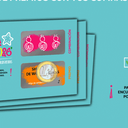
ATENCIÓN
PERSONALIZADA
Respondemos todas tus dudas, ¡Contáctanos!
ENVÍOS
GRATIS
Para pedidos superiores a 30€ en península.
ENTREGA
EN 24H-48H
Recibe tu pedido cómodamente en casa.