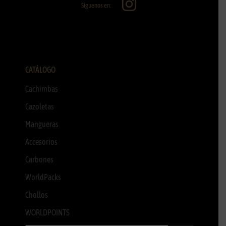
Síguenos en:
CATÁLOGO
Cachimbas
Cazoletas
Mangueras
Accesorios
Carbones
WorldPacks
Chollos
WORLDPOINTS