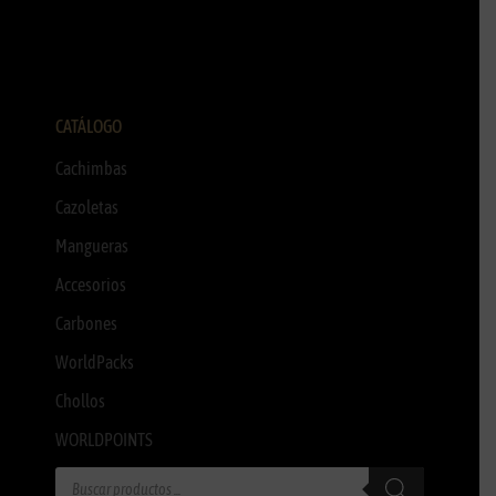
CATÁLOGO
Cachimbas
Cazoletas
Mangueras
Accesorios
Carbones
WorldPacks
Chollos
WORLDPOINTS