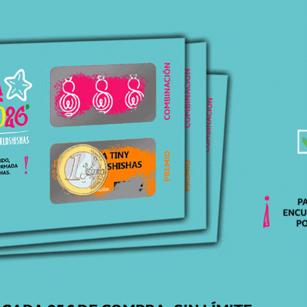
ATENCIÓN
PERSONALIZADA
Respondemos todas tus dudas, ¡Contáctanos!
ENVÍOS
GRATIS
Para pedidos superiores a 30€ en península.
ENTREGA
EN 24H-48H
Recibe tu pedido cómodamente en casa.