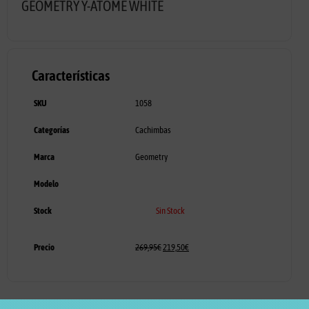
GEOMETRY Y-ATOME WHITE
Características
SKU
1058
Categorías
Cachimbas
Marca
Geometry
Modelo
Stock
Sin Stock
Precio
269,95
€
219,50
€