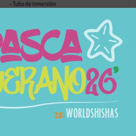
– Tubo de inmersión
– Adaptador de manguera
– Adaptador de cazoleta
– Goma de cazoleta a juego
Características
SKU
4285
Categorías
Cachimbas
Marca
Amotion
Modelo
Stock
Sin Stock