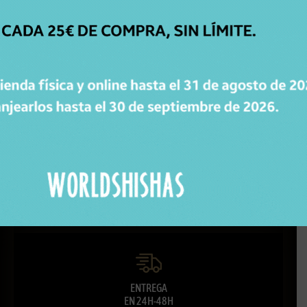
ATENCIÓN
PERSONALIZADA
Respondemos todas tus dudas, ¡Contáctanos!
ENVÍOS
GRATIS
Para pedidos superiores a 30€ en península.
ENTREGA
EN 24H-48H