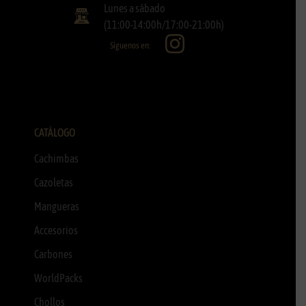
Lunes a sábado
(11:00-14:00h/17:00-21:00h)
Síguenos en:
CATÁLOGO
Cachimbas
Cazoletas
Mangueras
Accesorios
Carbones
WorldPacks
Chollos