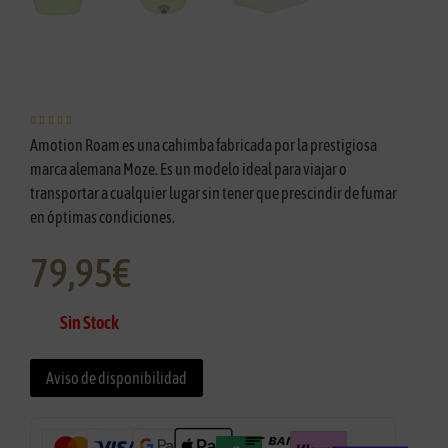





Amotion Roam es una cahimba fabricada por la prestigiosa
marca alemana Moze. Es un modelo ideal para viajar o
transportar a cualquier lugar sin tener que prescindir de fumar
en óptimas condiciones.
79,95
€
Sin Stock
Aviso de disponibilidad