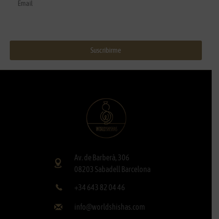
Suscribirme
Av. de Barberà, 306
08203 Sabadell Barcelona
+34 643 82 04 46
info@worldshishas.com