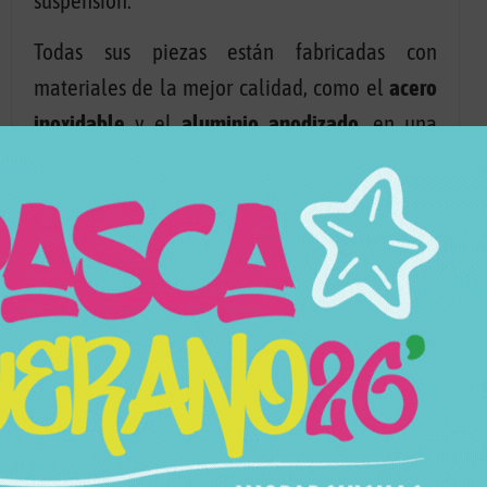
suspensión.
Todas sus piezas están fabricadas con
materiales de la mejor calidad, como el
acero
inoxidable
y el
aluminio anodizado,
en una
infinidad de combinaciones de colores.
Cuenta con un
sistema de purga ascendente
que
recorre todo el mástil, con tres salidas de aire
que permiten ese efecto único.
En Worldshishas disponemos de una amplia
variedad de colores
del modelo Static Final
para darte la posibilidad de que elijas aquel
que más te guste.