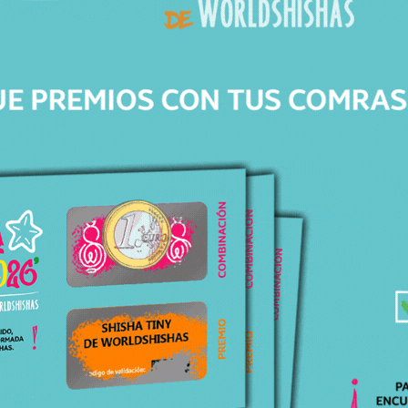
Incluye:
Mástil
Boquilla a conjunto con el mástil
Manguera de silicona
Conjunto de gomas
No incluye base.
*Recomendamos secar el conector de
manguera después de cada uso para evitar la
oxidación del metal.
Para
saber más
sobre la cachimba
Shi Carver