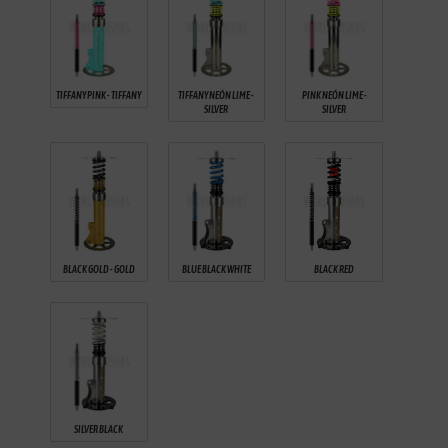
TIFFANY PINK - TIFFANY
TIFFANY NEÓN LIME -
PINK NEÓN LIME -
SILVER
SILVER
BLACK RED
BLACK GOLD - GOLD
BLUE BLACK WHITE
SILVER BLACK