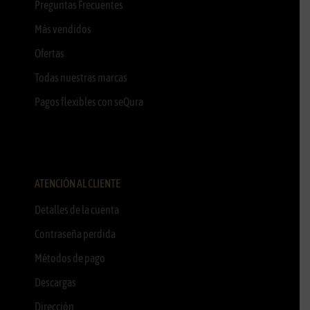
Preguntas Frecuentes
Más vendidos
Ofertas
Todas nuestras marcas
Pagos flexibles con seQura
ATENCIÓN AL CLIENTE
Detalles de la cuenta
Contraseña perdida
Métodos de pago
Descargas
Dirección