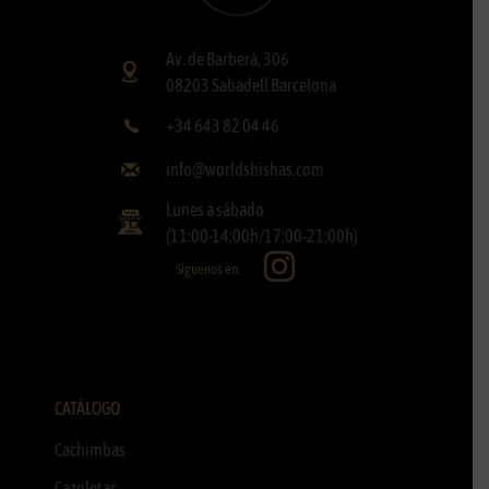
Av. de Barberà, 306
08203 Sabadell Barcelona
+34 643 82 04 46
info@worldshishas.com
Lunes a sábado
(11:00-14:00h/17:00-21:00h)
Síguenos en:
CATÁLOGO
Cachimbas
Cazoletas