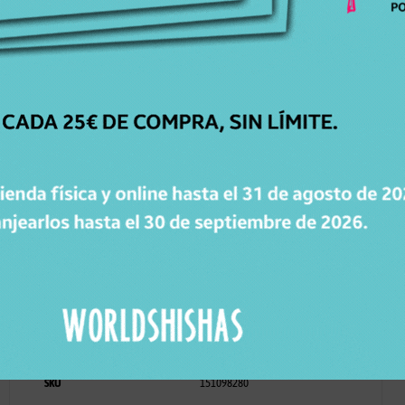
Static Final
, visita este vídeo en nuestro canal
de
YouTube
haciendo click
AQUI
.
Haz clic para aceptar cookies de marketing y permitir
este contenido
Características
SKU
151098280