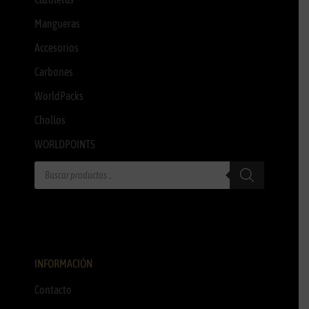
Mangueras
Accesorios
Carbones
WorldPacks
Chollos
WORLDPOINTS
INFORMACIÓN
Contacto