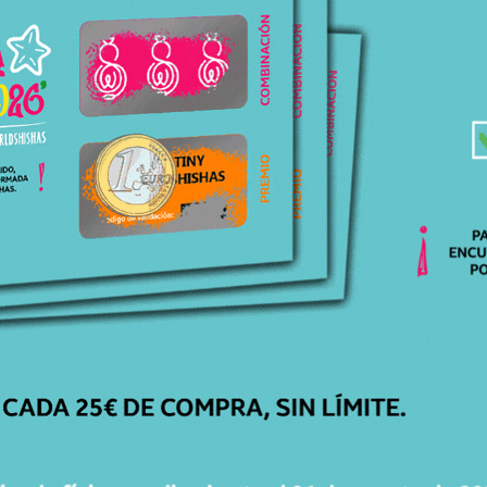
ENVÍOS
GRATIS
Para pedidos superiores a 30€ en península.
ENTREGA
EN 24H-48H
Recibe tu pedido cómodamente en casa.
GARANTÍA DE
DEVOLUCIÓN
Dispones de 15 días para cambiar de opinión.