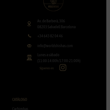
Av. de Barberà, 306
08203 Sabadell Barcelona
+34 643 82 04 46
info@worldshishas.com
Lunes a sábado
(11:00-14:00h/17:00-21:00h)
Síguenos en:
CATÁLOGO
Cachimbas