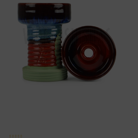




