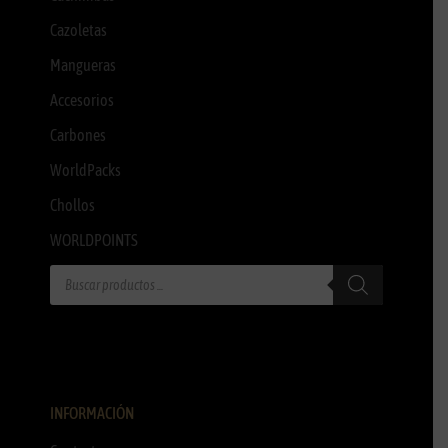
Cazoletas
Mangueras
Accesorios
Carbones
WorldPacks
Chollos
WORLDPOINTS
INFORMACIÓN