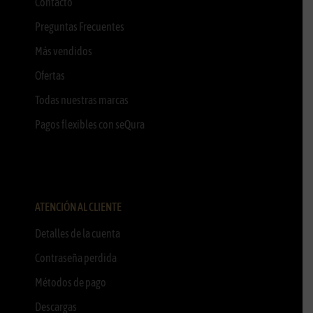
Contacto
Preguntas Frecuentes
Más vendidos
Ofertas
Todas nuestras marcas
Pagos flexibles con seQura
ATENCIÓN AL CLIENTE
Detalles de la cuenta
Contraseña perdida
Métodos de pago
Descargas