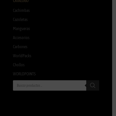
CATÁLOGO
Cachimbas
Cazoletas
Mangueras
Accesorios
Carbones
WorldPacks
Chollos
WORLDPOINTS