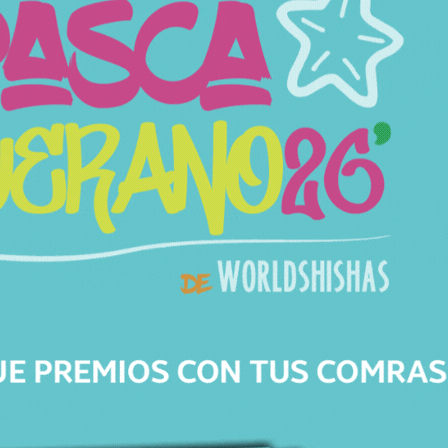
Características
SKU
1338
Categorías
Cazoletas
Marca
Solaris
Modelo
Stock
En Stock
Precio
19,95
€
12,95
€