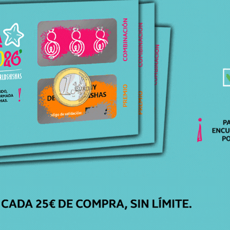
Productos relacionados
Productos relacionados con CAZOLETA SOLARIS PHUNNEL
PROMETHEUS
Todos los productos
ATENCIÓN
PERSONALIZADA
Respondemos todas tus dudas, ¡Contáctanos!