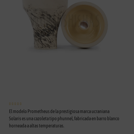





El modelo Prometheus de la prestigiosa marca ucraniana
Solaris es una cazoleta tipo phunnel, fabricada en barro blanco
horneada a altas temperaturas.